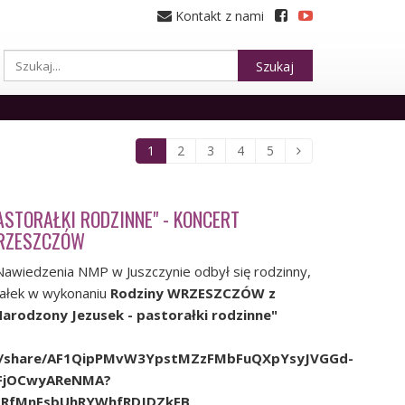
Kontakt z nami
Szukaj
1
2
3
4
5
ASTORAŁKI RODZINNE" - KONCERT
RZESZCZÓW
Nawiedzenia NMP w Juszczynie odbył się rodzinny,
rałek w wykonaniu
Rodziny WRZESZCZÓW z
arodzony Jezusek - pastorałki rodzinne"
om/share/AF1QipPMvW3YpstMZzFMbFuQXpYsyJVGGd-
0FjOCwyAReNMA?
DRfMnFsbUhRYWhfRDJDZkFB