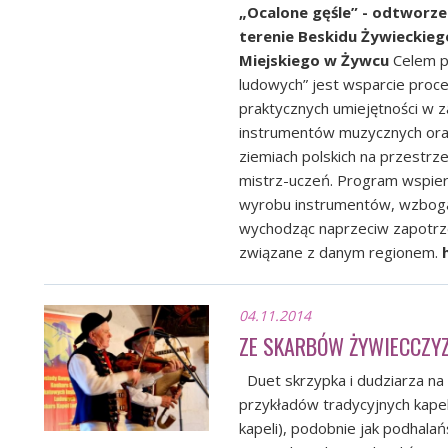
„Ocalone gęśle” - odtworze
terenie Beskidu Żywieckie
Miejskiego w Żywcu
Celem p
ludowych” jest wsparcie proc
praktycznych umiejętności w z
instrumentów muzycznych oraz
ziemiach polskich na przestr
mistrz-uczeń. Program wspiera
wyrobu instrumentów, wzboga
wychodząc naprzeciw zapotrz
związane z danym regionem.
04.11.2014
ZE SKARBÓW ŻYWIECCZY
Duet skrzypka i dudziarza na 
przykładów tradycyjnych kap
kapeli), podobnie jak podhala