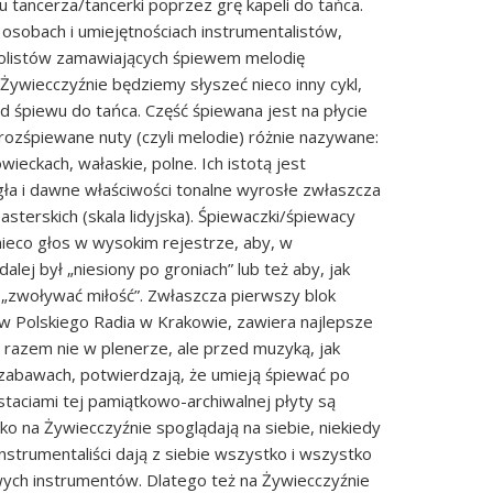
u tancerza/tancerki poprzez grę kapeli do tańca.
 osobach i umiejętnościach instrumentalistów,
solistów zamawiających śpiewem melodię
 Żywiecczyźnie będziemy słyszeć nieco inny cykl,
d śpiewu do tańca. Część śpiewana jest na płycie
rozśpiewane nuty (czyli melodie) różnie nazywane:
wieckach, wałaskie, polne. Ich istotą jest
gła i dawne właściwości tonalne wyrosłe zwłaszcza
sterskich (skala lidyjska). Śpiewaczki/śpiewacy
ieco głos w wysokim rejestrze, aby, w
dalej był „niesiony po groniach” lub też aby, jak
 „zwoływać miłość”. Zwłaszcza pierwszy blok
w Polskiego Radia w Krakowie, zawiera najlepsze
razem nie w plenerze, ale przed muzyką, jak
 zabawach, potwierdzają, że umieją śpiewać po
taciami tej pamiątkowo-archiwalnej płyty są
lko na Żywiecczyźnie spoglądają na siebie, niekiedy
instrumentaliści dają z siebie wszystko i wszystko
ych instrumentów. Dlatego też na Żywiecczyźnie