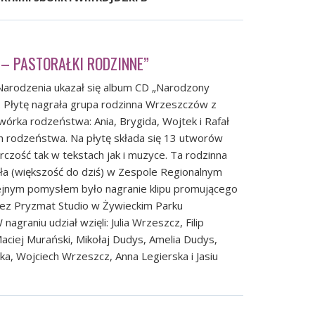
 – PASTORAŁKI RODZINNE”
arodzenia ukazał się album CD „Narodzony
”. Płytę nagrała grupa rodzinna Wrzeszczów z
wórka rodzeństwa: Ania, Brygida, Wojtek i Rafał
 ich rodzeństwa. Na płytę składa się 13 utworów
rczość tak w tekstach jak i muzyce. Ta rodzinna
zyła (większość do dziś) w Zespole Regionalnym
lejnym pomysłem było nagranie klipu promującego
rzez Pryzmat Studio w Żywieckim Parku
agraniu udział wzięli: Julia Wrzeszcz, Filip
ciej Murański, Mikołaj Dudys, Amelia Dudys,
a, Wojciech Wrzeszcz, Anna Legierska i Jasiu