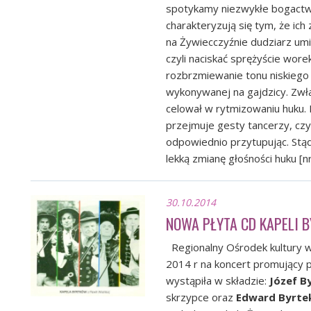
spotykamy niezwykłe bogactwo
charakteryzują się tym, że ich
na Żywiecczyźnie dudziarz umi
czyli naciskać sprężyście wore
rozbrzmiewanie tonu niskiego
wykonywanej na gajdzicy. Zwła
celował w rytmizowaniu huku. 
przejmuje gesty tancerzy, czy 
odpowiednio przytupując. Stąd
lekką zmianę głośności huku [nr
30.10.2014
NOWA PŁYTA CD KAPELI 
Regionalny Ośrodek kultury w 
2014 r na koncert promujący 
wystąpiła w składzie:
Józef B
skrzypce oraz
Edward Byrte