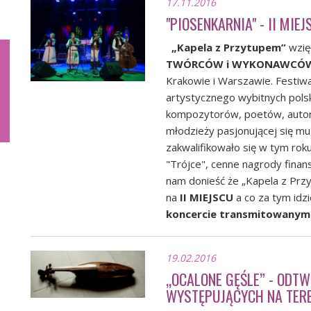
17.11.2016
"PIOSENKARNIA" - II MIE
„Kapela z Przytupem”
wzię
TWÓRCÓW i WYKONAWCÓW 
Krakowie i Warszawie. Festiwa
artystycznego wybitnych polsk
kompozytorów, poetów, autor
młodzieży pasjonującej się mu
zakwalifikowało się w tym roku
"Trójce", cenne nagrody finan
nam donieść że „Kapela z Prz
na
II MIEJSCU
a co za tym idz
koncercie transmitowanym n
19.02.2016
„OCALONE GĘŚLE” - ODTW
WYSTĘPUJĄCYCH NA TERE