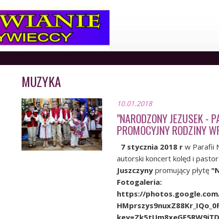
MUZYKA
10.01.2018
"NARODZONY JEZUSEK - P
PROMOCYJNY RODZINY W
7 stycznia 2018 r
w Parafii 
autorski koncert kolęd i pasto
Juszczyny
promujący płytę
"N
Fotogaleria:
https://photos.google.c
HMprszys9nuxZ88Kr_IQo_
key=Zk5tUm8xeGE5RW9iT