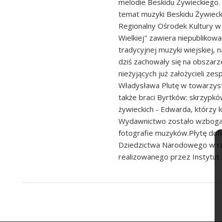
melodie Beskidu Żywieckiego.
temat muzyki Beskidu Żywiec
Regionalny Ośrodek Kultury w 
Wielkiej" zawiera niepublikow
tradycyjnej muzyki wiejskiej, 
dziś zachowały się na obszarz
nieżyjących już założycieli zes
Władysława Plutę w towarzystw
także braci Byrtków: skrzypkó
żywieckich - Edwarda, którzy 
Wydawnictwo zostało wzbogac
fotografie muzyków.Płytę dofi
Dziedzictwa Narodowego w r
realizowanego przez Instytut M