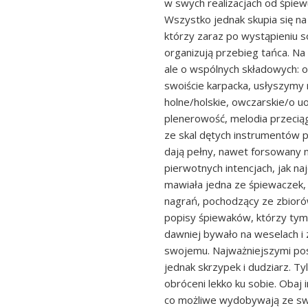
w swych realizacjach od śpiew
Wszystko jednak skupia się na
którzy zaraz po wystąpieniu 
organizują przebieg tańca. Na
ale o wspólnych składowych: o
swoiście karpacka, usłyszymy 
holne/holskie, owczarskie/o uo
plenerowość, melodia przecią
ze skal dętych instrumentów pa
dają pełny, nawet forsowany n
pierwotnych intencjach, jak naj
mawiała jedna ze śpiewaczek,
nagrań, pochodzący ze zbioró
popisy śpiewaków, którzy tym 
dawniej bywało na weselach i
swojemu. Najważniejszymi pos
jednak skrzypek i dudziarz. Ty
obróceni lekko ku sobie. Obaj 
co możliwe wydobywają ze sw