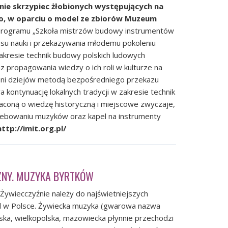
nie skrzypiec żłobionych występujących na
go, w oparciu o model ze zbiorów Muzeum
rogramu „Szkoła mistrzów budowy instrumentów
esu nauki i przekazywania młodemu pokoleniu
akresie technik budowy polskich ludowych
 propagowania wiedzy o ich roli w kulturze na
zeni dziejów metodą bezpośredniego przekazu
 kontynuację lokalnych tradycji w zakresie technik
coną o wiedzę historyczną i miejscowe zwyczaje,
ebowaniu muzyków oraz kapel na instrumenty
http://imit.org.pl/
ZNY. MUZYKA BYRTKÓW
Żywiecczyźnie należy do najświetniejszych
el w Polsce. Żywiecka muzyka (gwarowa nazwa
ńska, wielkopolska, mazowiecka płynnie przechodzi