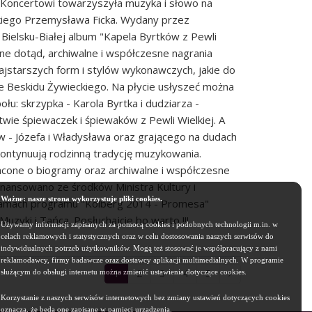
 Koncertowi towarzyszyła muzyka i słowo na
kiego Przemysława Ficka. Wydany przez
Bielsku-Białej album "Kapela Byrtków z Pewli
ane dotąd, archiwalne i współczesne nagrania
najstarszych form i stylów wykonawczych, jakie do
e Beskidu Żywieckiego. Na płycie usłyszeć można
połu: skrzypka - Karola Byrtka i dudziarza -
ie śpiewaczek i śpiewaków z Pewli Wielkiej. A
w - Józefa i Władysława oraz grającego na dudach
kontynuują rodzinną tradycję muzykowania.
one o biogramy oraz archiwalne i współczesne
nansowano ze środków Ministra Kultury i
Ważne: nasze strona wykorzystuje pliki cookies.
amach programu "Kolberg 2014 - Promesa"
uzyki i Tańca. Posłuchajcie bo warto !!!
Używamy informacji zapisanych za pomocą cookies i podobnych technologii m.in. w
celach reklamowych i statystycznych oraz w celu dostosowania naszych serwisów do
indywidualnych potrzeb użytkowników. Mogą też stosować je współpracujący z nami
reklamodawcy, firmy badawcze oraz dostawcy aplikacji multimedialnych. W programie
1
2
3
4
5
służącym do obsługi internetu można zmienić ustawienia dotyczące cookies.
Korzystanie z naszych serwisów internetowych bez zmiany ustawień dotyczących cookies
oznacza, że będą one zapisane w pamięci urządzenia.