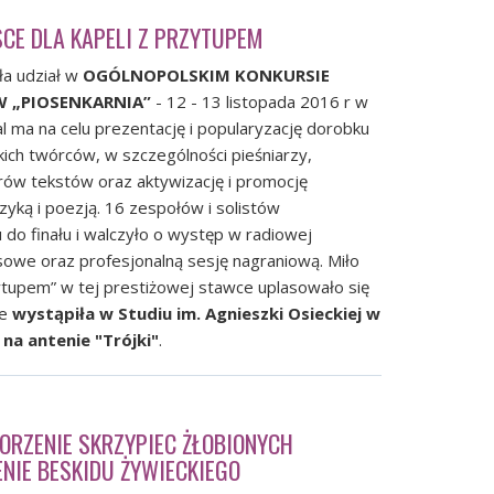
JSCE DLA KAPELI Z PRZYTUPEM
ła udział w
OGÓLNOPOLSKIM KONKURSIE
„PIOSENKARNIA”
- 12 - 13 listopada 2016 r w
l ma na celu prezentację i popularyzację dorobku
ich twórców, w szczególności pieśniarzy,
ów tekstów oraz aktywizację i promocję
zyką i poezją. 16 zespołów i solistów
 do finału i walczyło o występ w radiowej
sowe oraz profesjonalną sesję nagraniową. Miło
ytupem” w tej prestiżowej stawce uplasowało się
ie
wystąpiła w Studiu im. Agnieszki Osieckiej w
a antenie "Trójki"
.
ORZENIE SKRZYPIEC ŻŁOBIONYCH
NIE BESKIDU ŻYWIECKIEGO