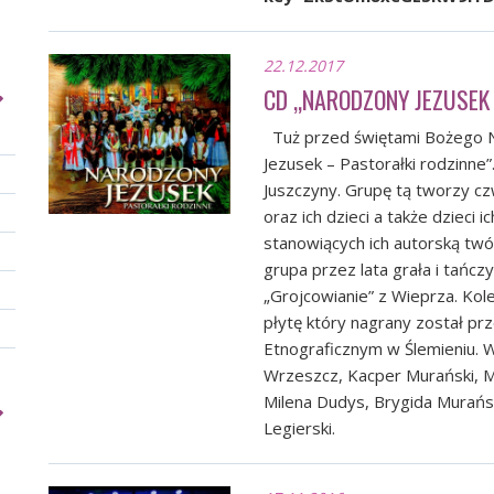
22.12.2017
CD „NARODZONY JEZUSEK
Tuż przed świętami Bożego N
Jezusek – Pastorałki rodzinne
Juszczyny. Grupę tą tworzy cz
oraz ich dzieci a także dzieci
stanowiących ich autorską twó
grupa przez lata grała i tańc
„Grojcowianie” z Wieprza. Ko
płytę który nagrany został p
Etnograficznym w Ślemieniu. W n
Wrzeszcz, Kacper Murański, Ma
Milena Dudys, Brygida Murańsk
Legierski.