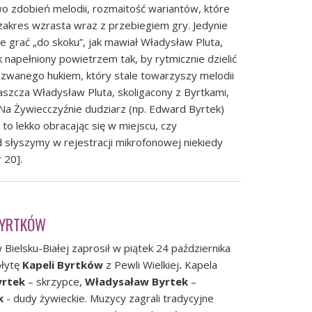
 zdobień melodii, rozmaitość wariantów, które
 zakres wzrasta wraz z przebiegiem gry. Jedynie
e grać „do skoku”, jak mawiał Władysław Pluta,
k napełniony powietrzem tak, by rytmicznie dzielić
 zwanego hukiem, który stale towarzyszy melodii
szcza Władysław Pluta, skoligacony z Byrtkami,
Na Żywiecczyźnie dudziarz (np. Edward Byrtek)
to lekko obracając się w miejscu, czy
 słyszymy w rejestracji mikrofonowej niekiedy
 20].
BYRTKÓW
Bielsku-Białej zaprosił w piątek 24 października
płytę
Kapeli Byrtków
z Pewli Wielkiej
.
Kapela
yrtek
– skrzypce,
Władysaław Byrtek
–
k
- dudy żywieckie. Muzycy zagrali tradycyjne