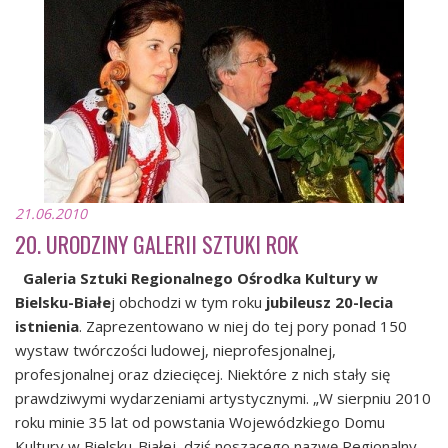
21.06.2010
20. URODZINY GALERII SZTUKI ROK
Galeria Sztuki Regionalnego Ośrodka Kultury w
Bielsku-Białe
j obchodzi w tym roku
jubileusz 20-lecia
istnienia
. Zaprezentowano w niej do tej pory ponad 150
wystaw twórczości ludowej, nieprofesjonalnej,
profesjonalnej oraz dziecięcej. Niektóre z nich stały się
prawdziwymi wydarzeniami artystycznymi. „W sierpniu 2010
roku minie 35 lat od powstania Wojewódzkiego Domu
Kultury w Bielsku-Białej, dziś noszącego nazwę Regionalny