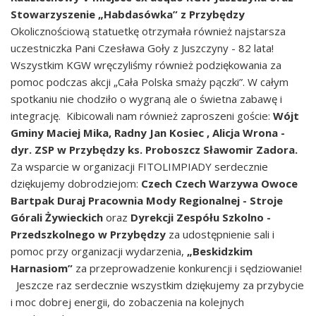
Stowarzyszenie „Habdasówka” z Przybędzy
Okolicznościową statuetkę otrzymała również najstarsza
uczestniczka Pani Czesława Goły z Juszczyny - 82 lata!
Wszystkim KGW wręczyliśmy również podziękowania za
pomoc podczas akcji „Cała Polska smaży pączki”. W całym
spotkaniu nie chodziło o wygraną ale o świetna zabawę i
integrację. Kibicowali nam również zaproszeni goście:
Wójt
Gminy Maciej Mika,
Radny Jan Kosiec ,
Alicja Wrona -
dyr. ZSP w Przybędzy
ks. Proboszcz Sławomir Zadora.
Za wsparcie w organizacji FITOLIMPIADY serdecznie
dziękujemy dobrodziejom:
Czech Czech Warzywa Owoce
Bartpak Duraj
Pracownia Mody Regionalnej - Stroje
Górali Żywieckich
oraz
Dyrekcji Zespó
łu Szkolno -
Przedszkolnego
w Przybędzy
za udostępnienie sali i
pomoc przy organizacji wydarzenia,
„Beskidzkim
Harnasiom”
za przeprowadzenie konkurencji i sędziowanie!
Jeszcze raz serdecznie wszystkim dziękujemy za przybycie
i moc dobrej energii, do zobaczenia na kolejnych