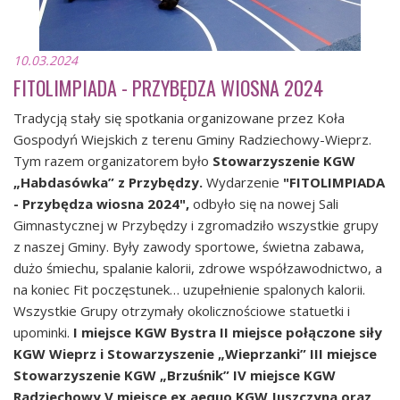
10.03.2024
FITOLIMPIADA - PRZYBĘDZA WIOSNA 2024
Tradycją stały się spotkania organizowane przez Koła
Gospodyń Wiejskich z terenu Gminy Radziechowy-Wieprz.
Tym razem organizatorem było
Stowarzyszenie KGW
„Habdasówka” z Przybędzy.
Wydarzenie
"FITOLIMPIADA
- Przybędza wiosna 2024",
odbyło się na nowej Sali
Gimnastycznej w Przybędzy i zgromadziło wszystkie grupy
z naszej Gminy. Były zawody sportowe, świetna zabawa,
dużo śmiechu, spalanie kalorii, zdrowe współzawodnictwo, a
na koniec Fit poczęstunek… uzupełnienie spalonych kalorii.
Wszystkie Grupy otrzymały okolicznościowe statuetki i
upominki.
I miejsce KGW Bystra
II miejsce połączone siły
KGW Wieprz i Stowarzyszenie „Wieprzanki”
III miejsce
Stowarzyszenie KGW „Brzuśnik”
IV miejsce KGW
Radziechowy
V miejsce ex aequo KGW Juszczyna oraz