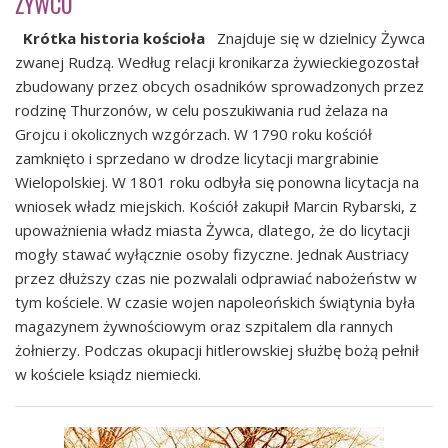
ŻYWCU
Krótka historia kościoła
Znajduje się w dzielnicy Żywca
zwanej Rudzą. Według relacji kronikarza żywieckiegozostał
zbudowany przez obcych osadników sprowadzonych przez
rodzinę Thurzonów, w celu poszukiwania rud żelaza na
Grojcu i okolicznych wzgórzach. W 1790 roku kościół
zamknięto i sprzedano w drodze licytacji margrabinie
Wielopolskiej. W 1801 roku odbyła się ponowna licytacja na
wniosek władz miejskich. Kościół zakupił Marcin Rybarski, z
upoważnienia władz miasta Żywca, dlatego, że do licytacji
mogły stawać wyłącznie osoby fizyczne. Jednak Austriacy
przez dłuższy czas nie pozwalali odprawiać nabożeństw w
tym kościele. W czasie wojen napoleońskich świątynia była
magazynem żywnościowym oraz szpitalem dla rannych
żołnierzy. Podczas okupacji hitlerowskiej służbę bożą pełnił
w kościele ksiądz niemiecki.