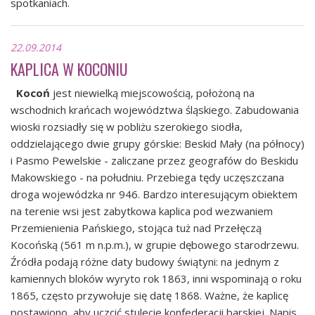
spotkaniach.
22.09.2014
KAPLICA W KOCONIU
Kocoń
jest niewielką miejscowością, położoną na
wschodnich krańcach województwa śląskiego. Zabudowania
wioski rozsiadły się w pobliżu szerokiego siodła,
oddzielającego dwie grupy górskie: Beskid Mały (na północy)
i Pasmo Pewelskie - zaliczane przez geografów do Beskidu
Makowskiego - na południu. Przebiega tędy uczęszczana
droga wojewódzka nr 946. Bardzo interesującym obiektem
na terenie wsi jest zabytkowa kaplica pod wezwaniem
Przemienienia Pańskiego, stojąca tuż nad Przełęczą
Kocońską (561 m n.p.m.), w grupie dębowego starodrzewu.
Źródła podają różne daty budowy świątyni: na jednym z
kamiennych bloków wyryto rok 1863, inni wspominają o roku
1865, często przywołuje się datę 1868. Ważne, że kaplicę
postawiono, aby uczcić stulecie konfederacji barskiej. Napis