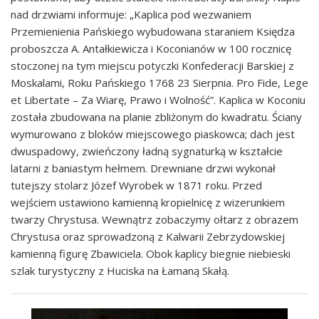
nad drzwiami informuje: „Kaplica pod wezwaniem
Przemienienia Pańskiego wybudowana staraniem Księdza
proboszcza A. Antałkiewicza i Koconianów w 100 rocznicę
stoczonej na tym miejscu potyczki Konfederacji Barskiej z
Moskalami, Roku Pańskiego 1768 23 Sierpnia. Pro Fide, Lege
et Libertate – Za Wiarę, Prawo i Wolność”. Kaplica w Koconiu
została zbudowana na planie zbliżonym do kwadratu. Ściany
wymurowano z bloków miejscowego piaskowca; dach jest
dwuspadowy, zwieńczony ładną sygnaturką w kształcie
latarni z baniastym hełmem. Drewniane drzwi wykonał
tutejszy stolarz Józef Wyrobek w 1871 roku. Przed
wejściem ustawiono kamienną kropielnicę z wizerunkiem
twarzy Chrystusa. Wewnątrz zobaczymy ołtarz z obrazem
Chrystusa oraz sprowadzoną z Kalwarii Zebrzydowskiej
kamienną figurę Zbawiciela. Obok kaplicy biegnie niebieski
szlak turystyczny z Huciska na Łamaną Skałą.