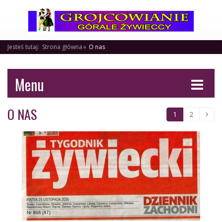
Jesteś tutaj:
Strona główna
O nas
Menu
O NAS
1
2