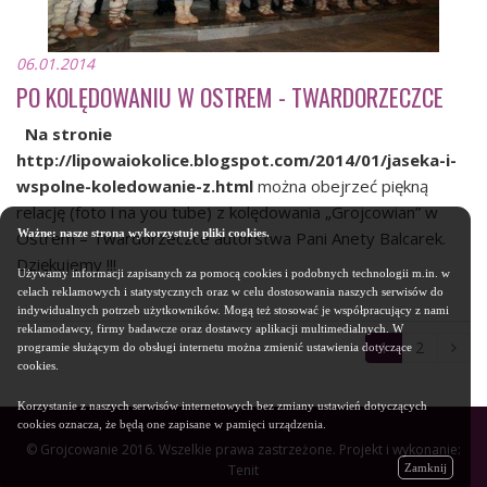
06.01.2014
PO KOLĘDOWANIU W OSTREM - TWARDORZECZCE
Na stronie
http://lipowaiokolice.blogspot.com/2014/01/jaseka-i-
wspolne-koledowanie-z.html
można obejrzeć piękną
relację (foto i na you tube) z kolędowania „Grojcowian” w
Ważne: nasze strona wykorzystuje pliki cookies.
Ostrem – Twardorzeczce autorstwa Pani Anety Balcarek.
Dziękujemy !!!
Używamy informacji zapisanych za pomocą cookies i podobnych technologii m.in. w
celach reklamowych i statystycznych oraz w celu dostosowania naszych serwisów do
indywidualnych potrzeb użytkowników. Mogą też stosować je współpracujący z nami
reklamodawcy, firmy badawcze oraz dostawcy aplikacji multimedialnych. W
1
2
programie służącym do obsługi internetu można zmienić ustawienia dotyczące
cookies.
Korzystanie z naszych serwisów internetowych bez zmiany ustawień dotyczących
cookies oznacza, że będą one zapisane w pamięci urządzenia.
© Grojcowanie 2016. Wszelkie prawa zastrzeżone. Projekt i wykonanie:
Zamknij
Tenit