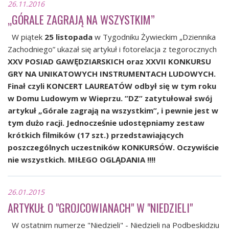
26.11.2016
„GÓRALE ZAGRAJĄ NA WSZYSTKIM”
W piątek
25 listopada
w Tygodniku Żywieckim „Dziennika
Zachodniego” ukazał się artykuł i fotorelacja z tegorocznych
XXV POSIAD GAWĘDZIARSKICH oraz XXVII KONKURSU
GRY NA UNIKATOWYCH INSTRUMENTACH LUDOWYCH.
Finał czyli KONCERT LAUREATÓW odbył się w tym roku
w Domu Ludowym w Wieprzu. ”DZ” zatytułował swój
artykuł
„Górale zagrają na wszystkim”
, i pewnie jest w
tym dużo racji.
Jednocześnie udostępniamy
zestaw
krótkich filmików
(17 szt.) przedstawiających
poszczególnych uczestników KONKURSÓW. Oczywiście
nie wszystkich.
MIŁEGO OGLĄDANIA !!!!
26.01.2015
ARTYKUŁ O "GROJCOWIANACH" W "NIEDZIELI"
W ostatnim numerze "Niedzieli" - Niedzieli na Podbeskidziu