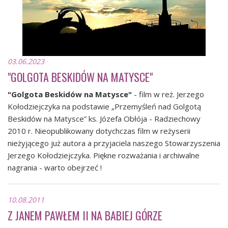
03.06.2023
"GOLGOTA BESKIDÓW NA MATYSCE"
"Golgota Beskidów na Matysce"
- film w reż. Jerzego
Kołodziejczyka na podstawie „Przemyśleń nad Golgotą
Beskidów na Matysce” ks. Józefa Obłója - Radziechowy
2010 r. Nieopublikowany dotychczas film w reżyserii
nieżyjącego już autora a przyjaciela naszego Stowarzyszenia
Jerzego Kołodziejczyka. Piękne rozważania i archiwalne
nagrania - warto obejrzeć !
10.08.2011
Z JANEM PAWŁEM II NA BABIEJ GÓRZE