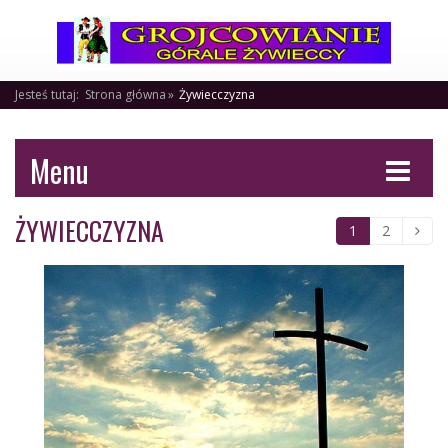
Jesteś tutaj:
Strona główna
Żywiecczyzna
Menu
ŻYWIECCZYZNA
1
2