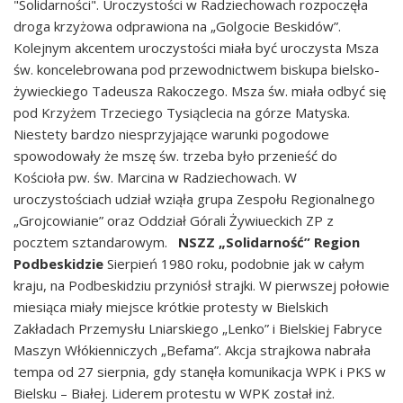
"Solidarności". Uroczystości w Radziechowach rozpoczęła
droga krzyżowa odprawiona na „Golgocie Beskidów”.
Kolejnym akcentem uroczystości miała być uroczysta Msza
św. koncelebrowana pod przewodnictwem biskupa bielsko-
żywieckiego Tadeusza Rakoczego. Msza św. miała odbyć się
pod Krzyżem Trzeciego Tysiąclecia na górze Matyska.
Niestety bardzo niesprzyjające warunki pogodowe
spowodowały że mszę św. trzeba było przenieść do
Kościoła pw. św. Marcina w Radziechowach. W
uroczystościach udział wziąła grupa Zespołu Regionalnego
„Grojcowianie” oraz Oddział Górali Żywiueckich ZP z
pocztem sztandarowym.
NSZZ „Solidarność” Region
Podbeskidzie
Sierpień 1980 roku, podobnie jak w całym
kraju, na Podbeskidziu przyniósł strajki. W pierwszej połowie
miesiąca miały miejsce krótkie protesty w Bielskich
Zakładach Przemysłu Lniarskiego „Lenko” i Bielskiej Fabryce
Maszyn Włókienniczych „Befama”. Akcja strajkowa nabrała
tempa od 27 sierpnia, gdy stanęła komunikacja WPK i PKS w
Bielsku – Białej. Liderem protestu w WPK został inż.