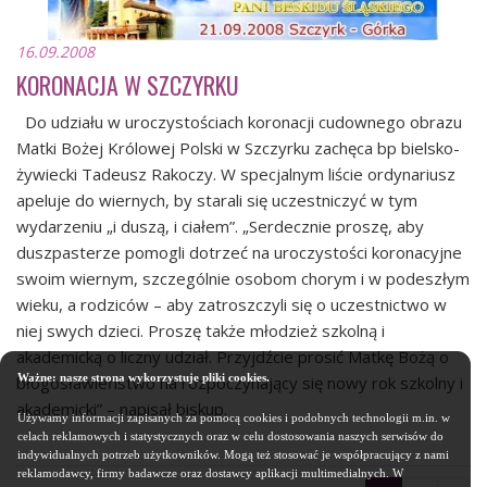
16.09.2008
KORONACJA W SZCZYRKU
Do udziału w uroczystościach koronacji cudownego obrazu
Matki Bożej Królowej Polski w Szczyrku zachęca bp bielsko-
żywiecki Tadeusz Rakoczy. W specjalnym liście ordynariusz
apeluje do wiernych, by starali się uczestniczyć w tym
wydarzeniu „i duszą, i ciałem”. „Serdecznie proszę, aby
duszpasterze pomogli dotrzeć na uroczystości koronacyjne
swoim wiernym, szczególnie osobom chorym i w podeszłym
wieku, a rodziców – aby zatroszczyli się o uczestnictwo w
niej swych dzieci. Proszę także młodzież szkolną i
akademicką o liczny udział. Przyjdźcie prosić Matkę Bożą o
Ważne: nasze strona wykorzystuje pliki cookies.
błogosławieństwo na rozpoczynający się nowy rok szkolny i
akademicki” – napisał biskup.
Używamy informacji zapisanych za pomocą cookies i podobnych technologii m.in. w
celach reklamowych i statystycznych oraz w celu dostosowania naszych serwisów do
indywidualnych potrzeb użytkowników. Mogą też stosować je współpracujący z nami
reklamodawcy, firmy badawcze oraz dostawcy aplikacji multimedialnych. W