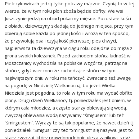
Pietrzykowicach jedzą tylko potrawy mączne. Czynią to w tej
wierze, że w tym roku plon zboża będzie obfity. We wsi
Juszczynie jedzą na obiad pokarmy mięsne. Pozostałe kości
z obiadu, dziewczyny składają do jednego miejsca, przy tym
obierają sobie każda po jednej kości i wróżą w ten sposób,
że przywołują psa i czyją kość pierwszej pies chwyci,
najpierwsza ta dziewczyna w ciągu roku odejdzie do męża z
grona swoich koleżanek. Przed zachodem słońca ludność w
Moszczanicy wychodziła na pobliskie wzgórza, patrząc na
słońce, gdyż wierzono że zachodzące słońce w tym
najświętszym dniu w roku ma tańczyć. Zwracano też uwagę
na pogodę w Niedzielę Wielkanocną, bo jeżeli Wielka
Niedziela jest pogodna, to rola w tym roku ma wydać obfite
plony. Drugi dzień Wielkanocy tj. poniedziałek jest dniem, w
którym cała młodzież, a często starzy oblewają się wodą.
Zwyczaj oblewania wodą nazywamy "śmigusem" lub też
“śmirgustem”. Wyrazy te są tak popularne, że nawet dzień tj.
poniedziałek "Smigus" czy też "Smirgust" się nazywa. Jest to
stary zwyczaj, który prawdopodobnie ulega zanikowi, gdyż