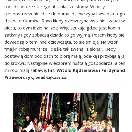
robi dziada ze starego ubrania i ze słomy. W nocy
niespostrzeżenie idzie do domu ,dziewczyny i wsadza tego
dziada do komina. Rano kiedy dziewczyna wstanie i zapali w
piecu, to dym idzie na izbę. Więc szukają gdzie jest komin
zatkany i gdy zobaczą dziada to go wyjmą. Potem kiedy się
dowiedzą o tem inne dziewczęta, to się śmieją. Na wzór
“majki” robią murarze i cieśle tak zwaną "zieloną". Kiedy
postawią dom pod dach to biorą małą jodełkę i przybijają ją
do krokwi., Następnie wieczorem huśtają gospodarza, a ten
im robi małą zabawę.
Inf. Witold Kądzielawa i Ferdynand
Przeworczyk, wieś Łękawica