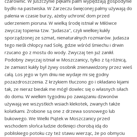
czarownic. W Juszczynie pękami palm wypędzają gospodynie
bydło na pastwiska. W Zarzeczu święconej palmy używają do
palenia w czasie burzy, ażeby uchronić dom przed
uderzeniem pioruna. W wielką środę istniał w Milówce
zwyczaj topienia tzw. "Judasza", czyli wielkiej kukły
sporządzonej ze szmat, nienaturalnych rozmiarów. Judasza
tego nieśli chłopcy nad Sołę, gdzie wśród śmiechu i drwin
rzucano go z mostu do wody. Zwyczaj ten już zanikł.
Podobny zwyczaj istniał w Moszczanicy, tylko z tą różnicą,
że zamiast kukły był żywy osobnik znienawidzony przez wieś
całą. Los jego w tym dniu nie wydaje mi się godny
pozazdroszczenia. Z krzykiem tłuczono go i okładano kijami
tak, ze nieraz biedak me mógł dowlec się o własnych siłach
do domu. W wielkim tygodniu po zawiązaniu dzwonów
używają we wszystkich wsiach klekotek, zwanych także
kołatkami. Zrobione są one z drzewa sosnowego lub
bukowego. We Wielki Piątek w Moszczanicy przed
wschodem słońca ludzie dotknięci chorobą idą do
pobliskiego potoku czy też stawu wierząc, że po obmyciu