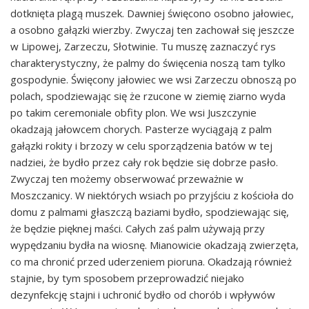
dotknięta plagą muszek. Dawniej święcono osobno jałowiec,
a osobno gałązki wierzby. Zwyczaj ten zachował się jeszcze
w Lipowej, Zarzeczu, Słotwinie. Tu muszę zaznaczyć rys
charakterystyczny, że palmy do święcenia noszą tam tylko
gospodynie. Święcony jałowiec we wsi Zarzeczu obnoszą po
polach, spodziewając się że rzucone w ziemię ziarno wyda
po takim ceremoniale obfity plon. We wsi Juszczynie
okadzają jałowcem chorych. Pasterze wyciągają z palm
gałązki rokity i brzozy w celu sporządzenia batów w tej
nadziei, że bydło przez cały rok będzie się dobrze pasło.
Zwyczaj ten możemy obserwować przeważnie w
Moszczanicy. W niektórych wsiach po przyjściu z kościoła do
domu z palmami głaszczą baziami bydło, spodziewając się,
że będzie pięknej maści. Całych zaś palm używają przy
wypędzaniu bydła na wiosnę. Mianowicie okadzają zwierzęta,
co ma chronić przed uderzeniem pioruna. Okadzają również
stajnie, by tym sposobem przeprowadzić niejako
dezynfekcję stajni i uchronić bydło od chorób i wpływów