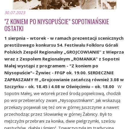
30.07.2023
"Z KONIEM PO NIYSOPUŚCIE" SOPOTNIAŃSKIE
OSTATKI
1 sierpnia – wtorek - w ramach prezentacji scenicznych
prestiżowego konkursu 54. Festiwalu Folkloru Górali
Polskich Zespół Regionalny „GROJCOWIANIE” z Wieprza
wraz z Zespołem Regionalnym „ROMANKA” z Sopotni
Małej wystąpi z programem - "Z koniem po
Niysopuście"– Żywiec - FFGP ok. 19.00. SERDECZNIE
ZAPRASZAMY !!!
„Grojcowianie zatańczą również 3.08 w
Szczyrku – ok. 18.45 i 4.08 w Oświęcimiu – ok. 18.00
W
Sopotni Małej, we wtorek przed środą popielcową, chodzili
po wsi przebierańcy zwani „Niysopustnikami”. Jak wskazują
przekazy pojawiali się też oni w górnej Juszczynie a nawet
przechodząc przez Słowiankę w górnej Żabnicy. Byli to
mężczyźni przebrani za konika, dwie pielgrzymki, sześciu
pastuchów, diabła i śmierć. Towarzyszyła im tradycyjna