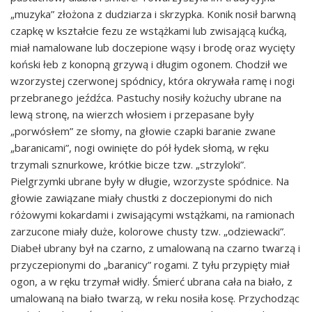
„muzyka” złożona z dudziarza i skrzypka. Konik nosił barwną
czapkę w kształcie fezu ze wstążkami lub zwisającą kućką,
miał namalowane lub doczepione wąsy i brodę oraz wycięty
koński łeb z konopną grzywą i długim ogonem. Chodził we
wzorzystej czerwonej spódnicy, która okrywała ramę i nogi
przebranego jeźdźca. Pastuchy nosiły kożuchy ubrane na
lewą stronę, na wierzch włosiem i przepasane były
„porwósłem” ze słomy, na głowie czapki baranie zwane
„baranicami”, nogi owinięte do pół łydek słomą, w ręku
trzymali sznurkowe, krótkie bicze tzw. „strzyloki”.
Pielgrzymki ubrane były w długie, wzorzyste spódnice. Na
głowie zawiązane miały chustki z doczepionymi do nich
różowymi kokardami i zwisającymi wstążkami, na ramionach
zarzucone miały duże, kolorowe chusty tzw. „odziewacki”.
Diabeł ubrany był na czarno, z umalowaną na czarno twarzą i
przyczepionymi do „baranicy” rogami. Z tyłu przypięty miał
ogon, a w ręku trzymał widły. Śmierć ubrana cała na biało, z
umalowaną na biało twarzą, w reku nosiła kosę. Przychodząc