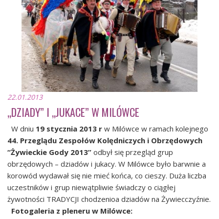
22.01.2013
„DZIADY” I „JUKACE” W MILÓWCE
W dniu
19 stycznia 2013 r
w Milówce w ramach kolejnego
44. Przeglądu Zespołów Kolędniczych i Obrzędowych
“Żywieckie Gody 2013”
odbył się przegląd grup
obrzędowych – dziadów i jukacy. W Milówce było barwnie a
korowód wydawał się nie mieć końca, co cieszy. Duża liczba
uczestników i grup niewątpliwie świadczy o ciągłej
żywotności TRADYCJI chodzenioa dziadów na Żywiecczyźnie.
Fotogaleria z pleneru w Milówce: