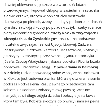
dawniej oblewano się jeszcze we wtorek. W latach
przedwojennych kupowali chłopcy w sąsiednim miasteczku
słodkie drzewa, którym w poniedziałek dostawały
dziewczęta po plecach, ażeby i one były podobnie słodkie. W
tym dniu zatykają chłopcy po polach krzyżyki, ażeby rosnące
plony uchronić od gradobicia.
"Boży Rok - w zwyczajach i
obrzędach Ludu Żywieckiego" - 1934
- na podstawie
notatek o zwyczajach ze wsi Ujsoły, Lipowej, Zadziela,
Pietrzykowie, Oczkowa, Zarzecza, Moszczanicy, Słotwiny i
Juszczyny - zebranych przez Szczotkę Jana, Harańczyka
Józefa, Caputę Władysława, Jakubca Ludwika i Ficonia Józefa -
opracował Franciszek Szeląg.
Opowiadanie w Palmową
Niedzielę
Ludzie opowiadają sobie w Soli, że na Rachowcu
w Kłokocu jest cudowna piwnica. która się otwiera na sumie
podczas Podniesienia. Razu pewnego przechodziła tam
kobieta z dzieckiem i zobaczyła ową piwnicę. Więc nie
namyślając sili długo zdjęła dziecko i położyła je na ławce,
która tam była. Kobieta skoczyła do piwnicy i nabrała pełną