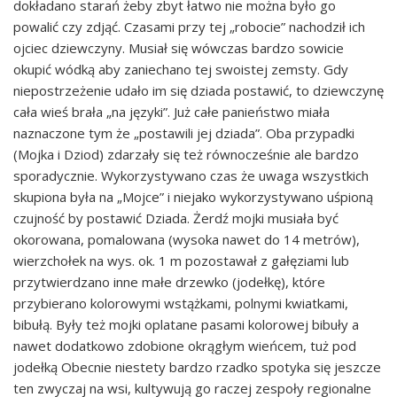
dokładano starań żeby zbyt łatwo nie można było go
powalić czy zdjąć. Czasami przy tej „robocie” nachodził ich
ojciec dziewczyny. Musiał się wówczas bardzo sowicie
okupić wódką aby zaniechano tej swoistej zemsty. Gdy
niepostrzeżenie udało im się dziada postawić, to dziewczynę
cała wieś brała „na języki”. Już całe panieństwo miała
naznaczone tym że „postawili jej dziada”. Oba przypadki
(Mojka i Dziod) zdarzały się też równocześnie ale bardzo
sporadycznie. Wykorzystywano czas że uwaga wszystkich
skupiona była na „Mojce” i niejako wykorzystywano uśpioną
czujność by postawić Dziada. Żerdź mojki musiała być
okorowana, pomalowana (wysoka nawet do 14 metrów),
wierzchołek na wys. ok. 1 m pozostawał z gałęziami lub
przytwierdzano inne małe drzewko (jodełkę), które
przybierano kolorowymi wstążkami, polnymi kwiatkami,
bibułą. Były też mojki oplatane pasami kolorowej bibuły a
nawet dodatkowo zdobione okrągłym wieńcem, tuż pod
jodełką Obecnie niestety bardzo rzadko spotyka się jeszcze
ten zwyczaj na wsi, kultywują go raczej zespoły regionalne