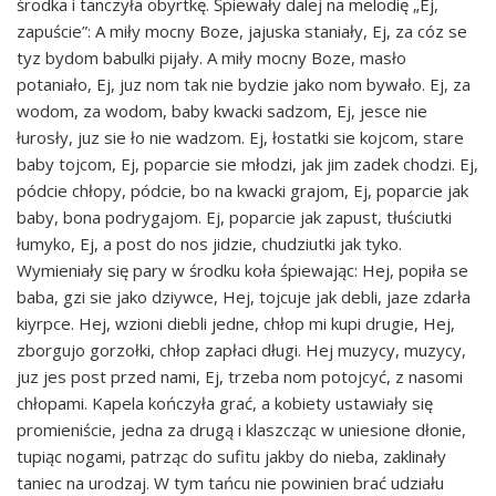
środka i tanczyła obyrtkę. Śpiewały dalej na melodię „Ej,
zapuście”: A miły mocny Boze, jajuska staniały, Ej, za cóz se
tyz bydom babulki pijały. A miły mocny Boze, masło
potaniało, Ej, juz nom tak nie bydzie jako nom bywało. Ej, za
wodom, za wodom, baby kwacki sadzom, Ej, jesce nie
łurosły, juz sie ło nie wadzom. Ej, łostatki sie kojcom, stare
baby tojcom, Ej, poparcie sie młodzi, jak jim zadek chodzi. Ej,
pódcie chłopy, pódcie, bo na kwacki grajom, Ej, poparcie jak
baby, bona podrygajom. Ej, poparcie jak zapust, tłuściutki
łumyko, Ej, a post do nos jidzie, chudziutki jak tyko.
Wymieniały się pary w środku koła śpiewając: Hej, popiła se
baba, gzi sie jako dziywce, Hej, tojcuje jak debli, jaze zdarła
kiyrpce. Hej, wzioni diebli jedne, chłop mi kupi drugie, Hej,
zborgujo gorzołki, chłop zapłaci długi. Hej muzycy, muzycy,
juz jes post przed nami, Ej, trzeba nom potojcyć, z nasomi
chłopami. Kapela kończyła grać, a kobiety ustawiały się
promieniście, jedna za drugą i klaszcząc w uniesione dłonie,
tupiąc nogami, patrząc do sufitu jakby do nieba, zaklinały
taniec na urodzaj. W tym tańcu nie powinien brać udziału