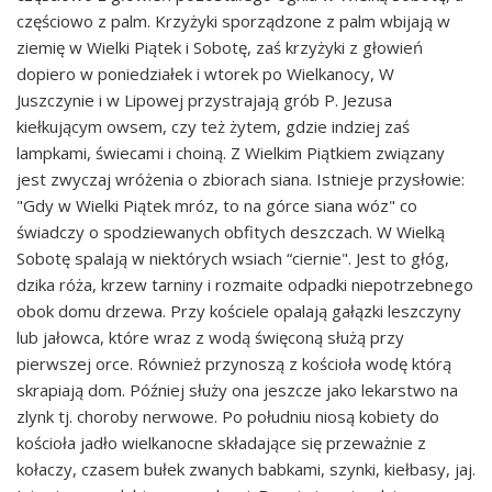
częściowo z palm. Krzyżyki sporządzone z palm wbijają w
ziemię w Wielki Piątek i Sobotę, zaś krzyżyki z głowień
dopiero w poniedziałek i wtorek po Wielkanocy, W
Juszczynie i w Lipowej przystrajają grób P. Jezusa
kiełkującym owsem, czy też żytem, gdzie indziej zaś
lampkami, świecami i choiną. Z Wielkim Piątkiem związany
jest zwyczaj wróżenia o zbiorach siana. Istnieje przysłowie:
"Gdy w Wielki Piątek mróz, to na górce siana wóz" co
świadczy o spodziewanych obfitych deszczach. W Wielką
Sobotę spalają w niektórych wsiach “ciernie". Jest to głóg,
dzika róża, krzew tarniny i rozmaite odpadki niepotrzebnego
obok domu drzewa. Przy kościele opalają gałązki leszczyny
lub jałowca, które wraz z wodą święconą służą przy
pierwszej orce. Również przynoszą z kościoła wodę którą
skrapiają dom. Później służy ona jeszcze jako lekarstwo na
zlynk tj. choroby nerwowe. Po południu niosą kobiety do
kościoła jadło wielkanocne składające się przeważnie z
kołaczy, czasem bułek zwanych babkami, szynki, kiełbasy, jaj.