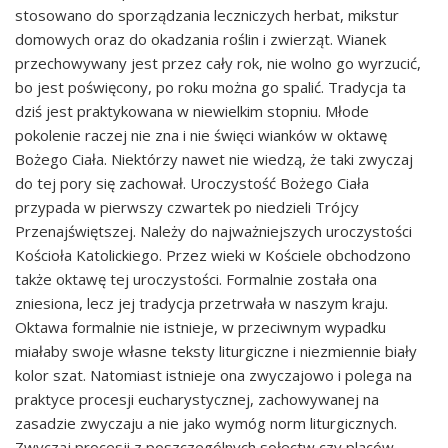
stosowano do sporządzania leczniczych herbat, mikstur
domowych oraz do okadzania roślin i zwierząt. Wianek
przechowywany jest przez cały rok, nie wolno go wyrzucić,
bo jest poświęcony, po roku można go spalić. Tradycja ta
dziś jest praktykowana w niewielkim stopniu. Młode
pokolenie raczej nie zna i nie święci wianków w oktawę
Bożego Ciała. Niektórzy nawet nie wiedzą, że taki zwyczaj
do tej pory się zachował. Uroczystość Bożego Ciała
przypada w pierwszy czwartek po niedzieli Trójcy
Przenajświętszej. Należy do najważniejszych uroczystości
Kościoła Katolickiego. Przez wieki w Kościele obchodzono
także oktawę tej uroczystości. Formalnie została ona
zniesiona, lecz jej tradycja przetrwała w naszym kraju.
Oktawa formalnie nie istnieje, w przeciwnym wypadku
miałaby swoje własne teksty liturgiczne i niezmiennie biały
kolor szat. Natomiast istnieje ona zwyczajowo i polega na
praktyce procesji eucharystycznej, zachowywanej na
zasadzie zwyczaju a nie jako wymóg norm liturgicznych.
Zwyczaj procesji z poszczególnych sołectw czy placów