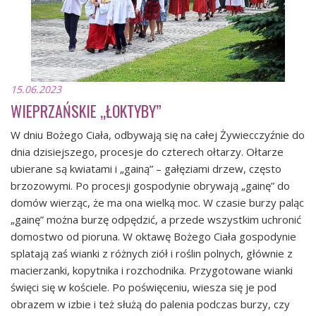
15.06.2023
WIEPRZAŃSKIE „ŁOKTYBY”
W dniu Bożego Ciała, odbywają się na całej Żywiecczyźnie do
dnia dzisiejszego, procesje do czterech ołtarzy. Ołtarze
ubierane są kwiatami i „gainą” – gałęziami drzew, często
brzozowymi. Po procesji gospodynie obrywają „gainę” do
domów wierząc, że ma ona wielką moc. W czasie burzy paląc
„gainę” można burzę odpędzić, a przede wszystkim uchronić
domostwo od pioruna. W oktawę Bożego Ciała gospodynie
splatają zaś wianki z różnych ziół i roślin polnych, głównie z
macierzanki, kopytnika i rozchodnika. Przygotowane wianki
święci się w kościele. Po poświęceniu, wiesza się je pod
obrazem w izbie i też służą do palenia podczas burzy, czy