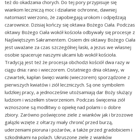
też do okadzania chorych. Do tej pory przypisuje się
wiankom leczniczą moc i działanie ochronne, dawniej
natomiast wierzono, że zapobiegają urokom i odpędzają
czarownice. Dzisiaj kończy się oktawa Bożego Ciała. Podczas
oktawy Bożego Ciała wokół kościoła odbywały się procesje z
Najświętszym Sakramentem. Osiem dni oktawy Bożego Ciała
jest uważane za czas szczególnej łaski, a Jezus we własnej
osobie spaceruje naszymi ulicami lub wokół kościoła.
Tradycją jest też że procesja obchodzi kościół dwa razy w
ciągu dnia: rano i wieczorem. Ostatniego dnia oktawy, w
czwartek, kapłan święci wianki (wieczorem) sporządzone z
pierwszych kwiatów i ziół leczniczych. Są one symbolem
ludzkiej pracy, a jednocześnie utożsamiają dar Boży służący
ludziom i wszelkim stworzeniom. Podczas święcenia ziół
wznoszone są modlitwy o opiekę nad polami i o dobre
zbiory. Zarówno poświęcone ziele z wianków jak i brzozowe
gałązki wzięte z ołtarzy miały chronić przed burzą,
uderzeniami pioruna i pożarów, a także przed gradobiciem i
szkodnikami na polach. Ukruszone ziele z wianków