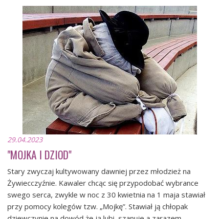
29.04.2023
"MOJKA I DZIOD"
Stary zwyczaj kultywowany dawniej przez młodzież na
Żywiecczyźnie. Kawaler chcąc się przypodobać wybrance
swego serca, zwykle w noc z 30 kwietnia na 1 maja stawiał
przy pomocy kolegów tzw. „Mojkę”. Stawiał ją chłopak
dziewczynie na dowód że ją lubi, szanuje a zarazem