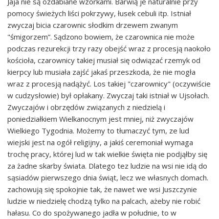
Jaja nie są ozdabiane wzorkami. Barwią je naturalnie przy
pomocy świeżych liści pokrzywy, łusek cebuli itp. Istniał
zwyczaj bicia czarownic słodkim drzewem zwanym
"śmigorzem”. Sądzono bowiem, że czarownica nie może
podczas rezurekcji trzy razy obejść wraz z procesją naokoło
kościoła, czarownicy takiej musiał się odwiązać rzemyk od
kierpcy lub musiała zajść jakaś przeszkoda, że nie mogła
wraz z procesją nadążyć. Los takiej "czarownicy" (oczywiście
w cudzysłowie) był opłakany. Zwyczaj taki istniał w Ujsołach.
Zwyczajów i obrzędów związanych z niedzielą i
poniedziałkiem Wielkanocnym jest mniej, niż zwyczajów
Wielkiego Tygodnia. Możemy to tłumaczyć tym, ze lud
wiejski jest na ogół religijny, a jakiś ceremoniał wymaga
trochę pracy, której lud w tak wielkie święta nie podjąłby się
za żadne skarby świata. Dlatego tez ludzie na wsi nie idą do
sąsiadów pierwszego dnia świąt, lecz we własnych domach.
zachowują się spokojnie tak, że nawet we wsi Juszczynie
ludzie w niedzielę chodzą tylko na palcach, ażeby nie robić
hałasu. Co do spożywanego jadła w południe, to w