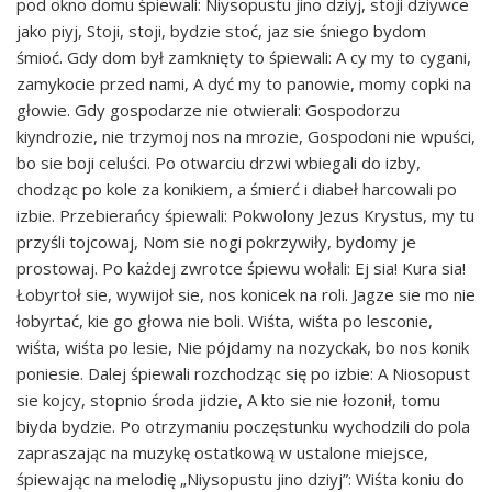
pod okno domu śpiewali: Niysopustu jino dziyj, stoji dziywce
jako piyj, Stoji, stoji, bydzie stoć, jaz sie śniego bydom
śmioć. Gdy dom był zamknięty to śpiewali: A cy my to cygani,
zamykocie przed nami, A dyć my to panowie, momy copki na
głowie. Gdy gospodarze nie otwierali: Gospodorzu
kiyndrozie, nie trzymoj nos na mrozie, Gospodoni nie wpuści,
bo sie boji celuści. Po otwarciu drzwi wbiegali do izby,
chodząc po kole za konikiem, a śmierć i diabeł harcowali po
izbie. Przebierańcy śpiewali: Pokwolony Jezus Krystus, my tu
przyśli tojcowaj, Nom sie nogi pokrzywiły, bydomy je
prostowaj. Po każdej zwrotce śpiewu wołali: Ej sia! Kura sia!
Łobyrtoł sie, wywijoł sie, nos konicek na roli. Jagze sie mo nie
łobyrtać, kie go głowa nie boli. Wiśta, wiśta po lesconie,
wiśta, wiśta po lesie, Nie pójdamy na nozyckak, bo nos konik
poniesie. Dalej śpiewali rozchodząc się po izbie: A Niosopust
sie kojcy, stopnio środa jidzie, A kto sie nie łozonił, tomu
biyda bydzie. Po otrzymaniu poczęstunku wychodzili do pola
zapraszając na muzykę ostatkową w ustalone miejsce,
śpiewając na melodię „Niysopustu jino dziyj”: Wiśta koniu do