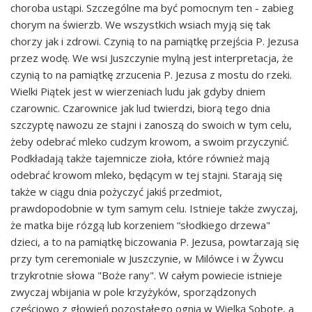
choroba ustąpi. Szczególne ma być pomocnym ten - zabieg
chorym na świerzb. We wszystkich wsiach myją się tak
chorzy jak i zdrowi. Czynią to na pamiątkę przejścia P. Jezusa
przez wodę. We wsi Juszczynie mylną jest interpretacja, że
czynią to na pamiątkę zrzucenia P. Jezusa z mostu do rzeki.
Wielki Piątek jest w wierzeniach ludu jak gdyby dniem
czarownic. Czarownice jak lud twierdzi, biorą tego dnia
szczyptę nawozu ze stajni i zanoszą do swoich w tym celu,
żeby odebrać mleko cudzym krowom, a swoim przyczynić.
Podkładają także tajemnicze zioła, które również mają
odebrać krowom mleko, będącym w tej stajni. Starają się
także w ciągu dnia pożyczyć jakiś przedmiot,
prawdopodobnie w tym samym celu. Istnieje także zwyczaj,
że matka bije rózgą lub korzeniem “słodkiego drzewa"
dzieci, a to na pamiątkę biczowania P. Jezusa, powtarzają się
przy tym ceremoniale w Juszczynie, w Milówce i w Żywcu
trzykrotnie słowa "Boże rany". W całym powiecie istnieje
zwyczaj wbijania w pole krzyżyków, sporządzonych
częściowo z głowień pozostałego ognia w Wielką Sobotę, a