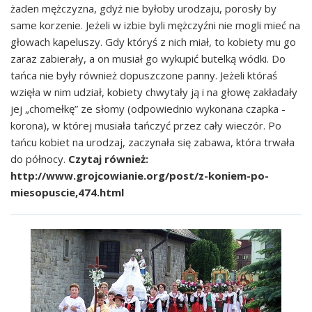
żaden mężczyzna, gdyż nie byłoby urodzaju, porosły by
same korzenie. Jeżeli w izbie byli mężczyźni nie mogli mieć na
głowach kapeluszy. Gdy któryś z nich miał, to kobiety mu go
zaraz zabierały, a on musiał go wykupić butelką wódki. Do
tańca nie były również dopuszczone panny. Jeżeli któraś
wzięła w nim udział, kobiety chwytały ją i na głowę zakładały
jej „chomełkę” ze słomy (odpowiednio wykonana czapka -
korona), w której musiała tańczyć przez cały wieczór. Po
tańcu kobiet na urodzaj, zaczynała się zabawa, która trwała
do północy.
Czytaj również:
http://www.grojcowianie.org/post/z-koniem-po-
miesopuscie,474.html