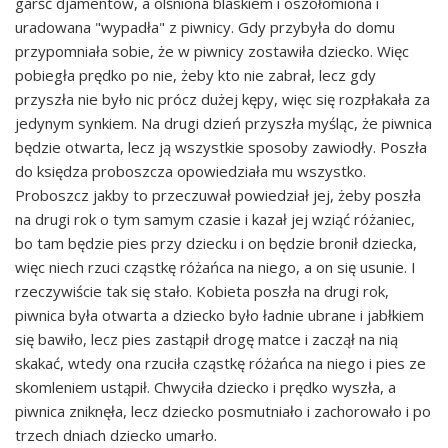
garść djamentów, a olśniona blaskiem i oszołomiona i
uradowana "wypadła" z piwnicy. Gdy przybyła do domu
przypomniała sobie, że w piwnicy zostawiła dziecko. Więc
pobiegła prędko po nie, żeby kto nie zabrał, lecz gdy
przyszła nie było nic prócz dużej kępy, więc się rozpłakała za
jedynym synkiem. Na drugi dzień przyszła myśląc, że piwnica
będzie otwarta, lecz ją wszystkie sposoby zawiodły. Poszła
do księdza proboszcza opowiedziała mu wszystko.
Proboszcz jakby to przeczuwał powiedział jej, żeby poszła
na drugi rok o tym samym czasie i kazał jej wziąć różaniec,
bo tam będzie pies przy dziecku i on będzie bronił dziecka,
więc niech rzuci cząstkę różańca na niego, a on się usunie. I
rzeczywiście tak się stało. Kobieta poszła na drugi rok,
piwnica była otwarta a dziecko było ładnie ubrane i jabłkiem
się bawiło, lecz pies zastąpił drogę matce i zaczął na nią
skakać, wtedy ona rzuciła cząstkę różańca na niego i pies ze
skomleniem ustąpił. Chwyciła dziecko i prędko wyszła, a
piwnica zniknęła, lecz dziecko posmutniało i zachorowało i po
trzech dniach dziecko umarło.