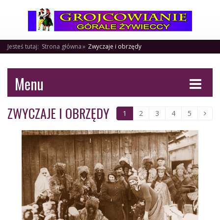
Jesteś tutaj:
Strona główna
Zwyczaje i obrzędy
Menu
ZWYCZAJE I OBRZĘDY
1
2
3
4
5