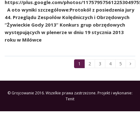
https://plus.google.com/photos/1175795756122530497
A oto wyniki szczegółowe:Protokół z posiedzenia jury
44. Przeglądu Zespołów Kolędniczych i Obrzędowych
“Żywieckie Gody 2013” Konkurs grup obrzędowych
występujących w plenerze w dniu 19 stycznia 2013
roku w Milówce
1
2
3
4
5
© Grojcowanie 2016. Wszelkie prawa zastrzeżone. Projekt i wykonanie:
Tenit