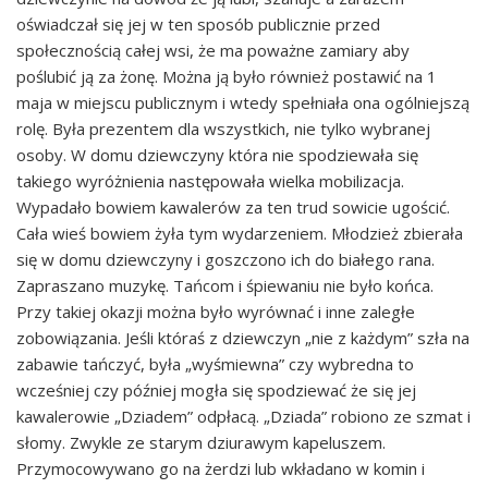
oświadczał się jej w ten sposób publicznie przed
społecznością całej wsi, że ma poważne zamiary aby
poślubić ją za żonę. Można ją było również postawić na 1
maja w miejscu publicznym i wtedy spełniała ona ogólniejszą
rolę. Była prezentem dla wszystkich, nie tylko wybranej
osoby. W domu dziewczyny która nie spodziewała się
takiego wyróżnienia następowała wielka mobilizacja.
Wypadało bowiem kawalerów za ten trud sowicie ugościć.
Cała wieś bowiem żyła tym wydarzeniem. Młodzież zbierała
się w domu dziewczyny i goszczono ich do białego rana.
Zapraszano muzykę. Tańcom i śpiewaniu nie było końca.
Przy takiej okazji można było wyrównać i inne zaległe
zobowiązania. Jeśli któraś z dziewczyn „nie z każdym” szła na
zabawie tańczyć, była „wyśmiewna” czy wybredna to
wcześniej czy później mogła się spodziewać że się jej
kawalerowie „Dziadem” odpłacą. „Dziada” robiono ze szmat i
słomy. Zwykle ze starym dziurawym kapeluszem.
Przymocowywano go na żerdzi lub wkładano w komin i