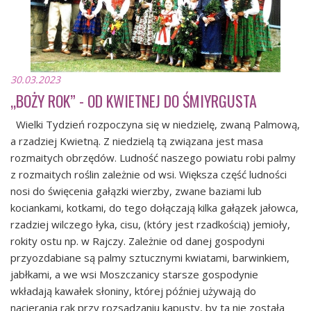
30.03.2023
„BOŻY ROK” - OD KWIETNEJ DO ŚMIYRGUSTA
Wielki Tydzień rozpoczyna się w niedzielę, zwaną Palmową,
a rzadziej Kwietną. Z niedzielą tą związana jest masa
rozmaitych obrzędów. Ludność naszego powiatu robi palmy
z rozmaitych roślin zależnie od wsi. Większa część ludności
nosi do święcenia gałązki wierzby, zwane baziami lub
kociankami, kotkami, do tego dołączają kilka gałązek jałowca,
rzadziej wilczego łyka, cisu, (który jest rzadkością) jemioły,
rokity ostu np. w Rajczy. Zależnie od danej gospodyni
przyozdabiane są palmy sztucznymi kwiatami, barwinkiem,
jabłkami, a we wsi Moszczanicy starsze gospodynie
wkładają kawałek słoniny, której później używają do
nacierania rąk przy rozsadzaniu kapusty, by ta nie została