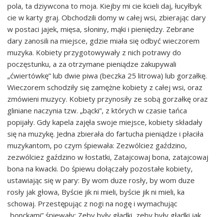
pola, ta dziywcona to moja. Kiejby mi cie kcieli daj, łucyłbyk
cie w karty graj. Obchodzili domy w całej wsi, zbierając dary
w postaci jajek, mięsa, słoniny, mąki i pieniędzy. Zebrane
dary zanosili na miejsce, gdzie miała się odbyć wieczorem
muzyka. Kobiety przygotowywały z nich potrawy do
poczęstunku, a za otrzymane pieniądze zakupywali
„ćwiertówkę” lub dwie piwa (beczka 25 litrowa) lub gorzałkę.
Wieczorem schodziły się zamężne kobiety z całej wsi, oraz
zmówieni muzycy. Kobiety przynosiły ze sobą gorzałkę oraz
gliniane naczynia tzw. „bącki”, z których w czasie tańca
popijały. Gdy kapela zajęła swoje miejsce, kobiety składały
się na muzykę. Jedna zbierała do fartucha pieniądze i płaciła
muzykantom, po czym śpiewała: Zezwólciez gaździno,
zezwólciez gaździno w łostatki, Zatajcowaj bona, zatajcowaj
bona na kwacki. Do śpiewu dołączały pozostałe kobiety,
ustawiając się w pary: By wom duze rosły, by wom duze
rosły jak głowa, Byście jik ni mieli, byście jik ni mieli, ka
schowaj. Przestępując z nogi na nogę i wymachując
„bonckami” śpiewały: Zeby były gładki, zeby były gładki jak