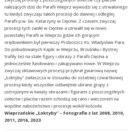
należących dziś do Parafii Wieprz wywodzi się z utrwalonego
tu kiedyś zwyczaju takich procesji do dawnej i odległej
Parafii p.w. św. Katarzyny w Cięcinie. Z czasem zwyczaj
procesji tych zanikł w Cięcinie a utrwalił się w nowo
powstałej Parafii w Wieprzu gdzie ich gorącym
orędownikiem był pierwszy Proboszcz Ks. Władysław Para.
Do pobudowanych Kaplic w Wieprzu, Brzuśniku i Bystrej
trafiły też na stałe figury i obrazy z Parafii Cięcina a
jednocześnie fundowano i zakupywano nowe. W Wieprzu
zwyczaj oktawowych procesji przybrał gwarową nazwę
„Łoktyby” zwłaszcza w stosunku do ostatniej czwartkowej
procesji kiedy wszystkie odświętnie ubrane grupy z
ustrojonymi w kwiaty obrazami i figurami z poszczególnych
sołectw i placów razem schodzą się rano i wieczorem na
wspólne nabożeństwo i procesję wokół kościoła.
Wieprzańskie „Łoktyby” – Fotografie z lat 2008, 2010,
2011, 2016, 2023