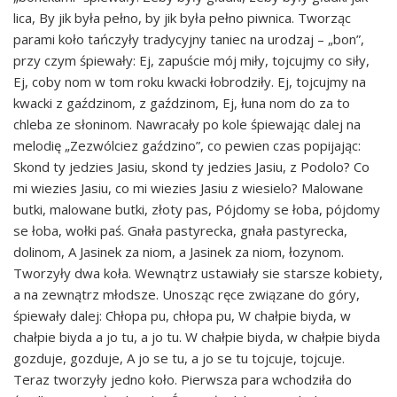
lica, By jik była pełno, by jik była pełno piwnica. Tworząc
parami koło tańczyły tradycyjny taniec na urodzaj – „bon”,
przy czym śpiewały: Ej, zapuście mój miły, tojcujmy co siły,
Ej, coby nom w tom roku kwacki łobrodziły. Ej, tojcujmy na
kwacki z gaździnom, z gaździnom, Ej, łuna nom do za to
chleba ze słoninom. Nawracały po kole śpiewając dalej na
melodię „Zezwólciez gaździno”, co pewien czas popijając:
Skond ty jedzies Jasiu, skond ty jedzies Jasiu, z Podolo? Co
mi wiezies Jasiu, co mi wiezies Jasiu z wiesielo? Malowane
butki, malowane butki, złoty pas, Pójdomy se łoba, pójdomy
se łoba, wołki paś. Gnała pastyrecka, gnała pastyrecka,
dolinom, A Jasinek za niom, a Jasinek za niom, łozynom.
Tworzyły dwa koła. Wewnątrz ustawiały sie starsze kobiety,
a na zewnątrz młodsze. Unosząc ręce związane do góry,
śpiewały dalej: Chłopa pu, chłopa pu, W chałpie biyda, w
chałpie biyda a jo tu, a jo tu. W chałpie biyda, w chałpie biyda
gozduje, gozduje, A jo se tu, a jo se tu tojcuje, tojcuje.
Teraz tworzyły jedno koło. Pierwsza para wchodziła do