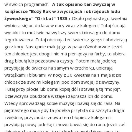
w swoich programach
A tak opisano ten zwyczaj w
książeczce “Boży Rok w zwyczajach i obrzędach ludu
żywieckiego” “Orli Lot” 1935 r
Około piętnastego kwietnia
wybiera się on do lasu w nocy wraz z kolegami. Tutaj ścinają
wysoki i to możliwie najwyższy świerk i niosą go do domu
tego kawalera. Tutaj obcinają ten świerk z gałęzi i obdzierają
go z kory. Następnie malują go w pasy różnobarwne. Jeżeli
ten chłopiec jest ubogi i nie ma pieniędzy na farby, to ubiera
drąg bibułą lub pozostawia czysty. Potem małą jodełkę
przybijają do świerku na samym wierzchołku, ubierają
wstążkami i bibułami. W nocy z 30 kwietnia na 1 maja idzie
chłopak ze swoimi kolegami pod dom swojej dziewczyny.
Tutaj przy płocie lub domu kopią dół i stawiają tą "mojkę".
Dziewczyna obudzona wstaje i zaprasza ich do domu.
Wtedy sprowadzają sobie muzykę i bawią się do rana. Na
piętnastego maja gdy ta jodełka przybita do szczytu drąga
zwiędnie, przychodzi znowu ten chłopiec z kolegami i
przybijają nową jodełkę i znowu bawią się do rana. Jeżeli zaś
chłopiec chce pokazać, że nie kocha danej dziewczyny, to