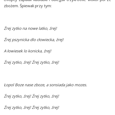
zbożem. Śpiewali przy tym:
Źrej zytko na nowe latko, źrej!
Źrej pszynicka dlo cłowiecka, źrej!
A łowiesek lo konicka, źrej!
Źrej zytko, źrej! Źrej zytko, źrej!
Łopol Boze nase zboze, a sonsiada jako mozes.
Źrej zytko, źrej! Źrej zytko, źrej!
Źrej zytko, źrej! Źrej zytko, źrej!