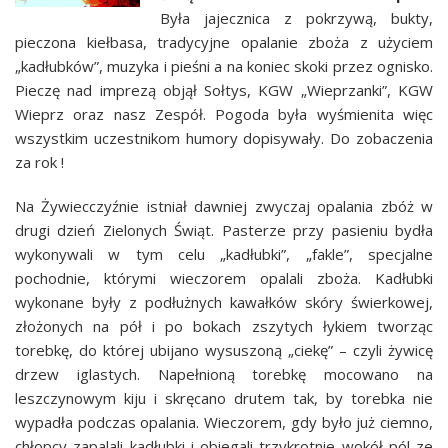
Była jajecznica z pokrzywą, bukty,
pieczona kiełbasa, tradycyjne opalanie zboża z użyciem
„kadłubków”, muzyka i pieśni a na koniec skoki przez ognisko.
Pieczę nad imprezą objął Sołtys, KGW „Wieprzanki”, KGW
Wieprz oraz nasz Zespół. Pogoda była wyśmienita więc
wszystkim uczestnikom humory dopisywały. Do zobaczenia
za rok !
Na Żywiecczyźnie istniał dawniej zwyczaj opalania zbóż w
drugi dzień Zielonych Świąt. Pasterze przy pasieniu bydła
wykonywali w tym celu „kadłubki”, „fakle”, specjalne
pochodnie, którymi wieczorem opalali zboża. Kadłubki
wykonane były z podłużnych kawałków skóry świerkowej,
złożonych na pół i po bokach zszytych łykiem tworząc
torebkę, do której ubijano wysuszoną „ciekę” – czyli żywicę
drzew iglastych. Napełnioną torebkę mocowano na
leszczynowym kiju i skręcano drutem tak, by torebka nie
wypadła podczas opalania. Wieczorem, gdy było już ciemno,
chłopcy zapalali kadłubki i obiegali trzykrotnie wokół pól ze