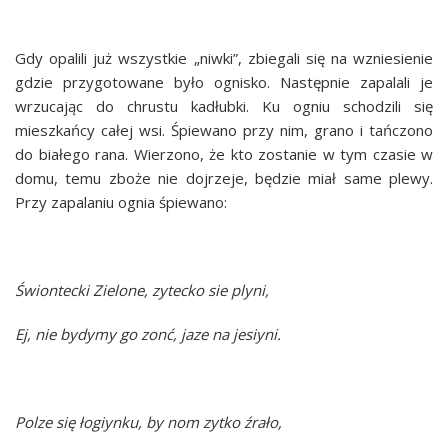
Gdy opalili już wszystkie „niwki”, zbiegali się na wzniesienie
gdzie przygotowane było ognisko. Następnie zapalali je
wrzucając do chrustu kadłubki. Ku ogniu schodzili się
mieszkańcy całej wsi. Śpiewano przy nim, grano i tańczono
do białego rana. Wierzono, że kto zostanie w tym czasie w
domu, temu zboże nie dojrzeje, będzie miał same plewy.
Przy zapalaniu ognia śpiewano:
Świontecki Zielone, zytecko sie plyni,
Ej, nie bydymy go zonć, jaze na jesiyni.
Polze się łogiynku, by nom zytko źrało,