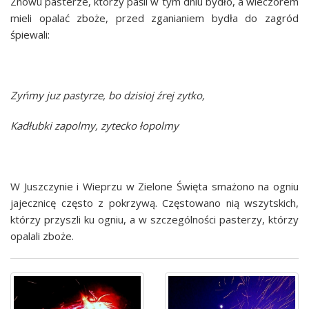
Znowu pasterze, którzy paśli w tym dniu bydło, a wieczorem
mieli opalać zboże, przed zganianiem bydła do zagród
śpiewali:
Zyńmy juz pastyrze, bo dzisioj źrej zytko,
Kadłubki zapolmy, zytecko łopolmy
W Juszczynie i Wieprzu w Zielone Święta smażono na ogniu
jajecznicę często z pokrzywą. Częstowano nią wszytskich,
którzy przyszli ku ogniu, a w szczególności pasterzy, którzy
opalali zboże.