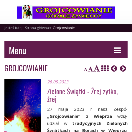
Jesteś tutaj:
Strona główna
Grojcowianie
Menu
GROJCOWIANIE
28.05.2023
Zielone Świątki - Źrej zytko,
źrej
27 maja 2023 r nasz Zespół
„Grojcowianie” z Wieprza
wziął
udział w
tradycyjnych Zielonych
Świątkach na Borach w Wieprzu
.