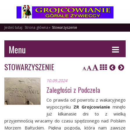
Jesteś tutaj:
Strona główna
Stowarzyszenie
Menu
STOWARZYSZENIE
10.09.2024
Zaległości z Podczela
Co prawda od powrotu z wakacyjnego
wypoczynku
ZR Grojcowianie
minęło
już kilkanasie dni to z wielką
przyjemnością wracamy do czasu spędzonego nad Polskim
Morzem Bałtyckim. Piękna pogoda, która nam zawsze