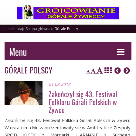
Jesteś tutaj:
Strona główna
Górale Polscy
Menu
GÓRALE POLSCY
01.08.2012
Zakończył się 43. Festiwal
Folkloru Górali Polskich w
Żywcu
Zakończył się 43. Festiwal Folkloru Górali Polskich w Żywcu.
W ostatnim dniu zaprezentowały się w Amfiteatrze Zespoły:
SPOD KICEK z Mordarki, HARNASIE z Suchego,