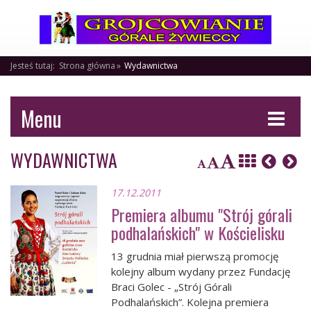
Jesteś tutaj:
Strona główna
Wydawnictwa
Menu
WYDAWNICTWA
17.12.2011
Premiera albumu "Strój górali
podhalańskich" w Kościelisku
13 grudnia miał pierwszą promocję
kolejny album wydany przez Fundację
Braci Golec - „Strój Górali
Podhalańskich”. Kolejna premiera