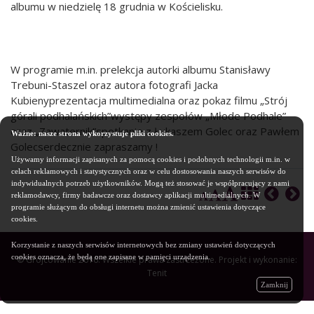
albumu w niedzielę 18 grudnia w Kościelisku.
W programie m.in. prelekcja autorki albumu Stanisławy
Trebuni-Staszel oraz autora fotografi Jacka
Kubienyprezentacja multimedialna oraz pokaz filmu „Strój
górali podhalańskich”występy zespołów „Młode Podhale”
oraz „Zawaternik”spotkanie z Łukaszem Golec oraz Pawłem
Ważne: nasze strona wykorzystuje pliki cookies.
Golecserdecznie zapraszamy !
Używamy informacji zapisanych za pomocą cookies i podobnych technologii m.in. w
celach reklamowych i statystycznych oraz w celu dostosowania naszych serwisów do
indywidualnych potrzeb użytkowników. Mogą też stosować je współpracujący z nami
reklamodawcy, firmy badawcze oraz dostawcy aplikacji multimedialnych. W
programie służącym do obsługi internetu można zmienić ustawienia dotyczące
cookies.
Korzystanie z naszych serwisów internetowych bez zmiany ustawień dotyczących
cookies oznacza, że będą one zapisane w pamięci urządzenia.
© Grojcowanie 2016. Wszelkie prawa zastrzeżone. Projekt i wykonanie:
Tenit
Zamknij