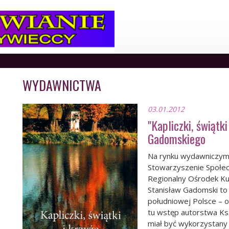
WYDAWNICTWA
03.01.2012
"Kapliczki, świątk
Gadomskiego
Na rynku wydawniczym 
Stowarzyszenie Społecz
Regionalny Ośrodek Kultu
Stanisław Gadomski to 
południowej Polsce – 
tu wstęp autorstwa Ks.
miał być wykorzystany 