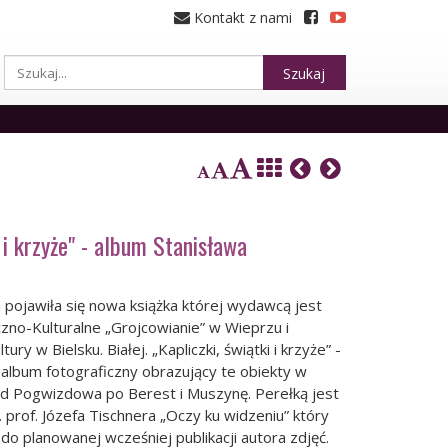
Kontakt z nami
Szukaj
i i krzyże" - album Stanisława
pojawiła się nowa książka której wydawcą jest
no-Kulturalne „Grojcowianie” w Wieprzu i
ry w Bielsku. Białej. „Kapliczki, świątki i krzyże” -
album fotograficzny obrazujący te obiekty w
od Pogwizdowa po Berest i Muszynę. Perełką jest
 prof. Józefa Tischnera „Oczy ku widzeniu” który
do planowanej wcześniej publikacji autora zdjęć.