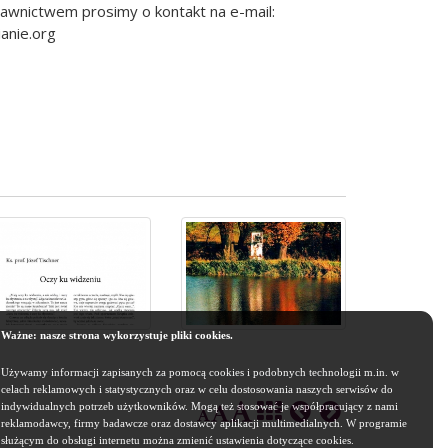
wnictwem prosimy o kontakt na e-mail:
anie.org
Ważne: nasze strona wykorzystuje pliki cookies.
Używamy informacji zapisanych za pomocą cookies i podobnych technologii m.in. w
celach reklamowych i statystycznych oraz w celu dostosowania naszych serwisów do
indywidualnych potrzeb użytkowników. Mogą też stosować je współpracujący z nami
reklamodawcy, firmy badawcze oraz dostawcy aplikacji multimedialnych. W programie
służącym do obsługi internetu można zmienić ustawienia dotyczące cookies.