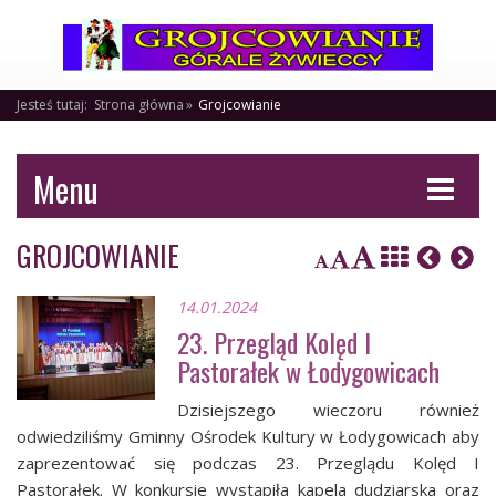
Jesteś tutaj:
Strona główna
Grojcowianie
Menu
GROJCOWIANIE
14.01.2024
23. Przegląd Kolęd I
Pastorałek w Łodygowicach
Dzisiejszego wieczoru również
odwiedziliśmy Gminny Ośrodek Kultury w Łodygowicach aby
zaprezentować się podczas 23. Przeglądu Kolęd I
Pastorałek. W konkursie wystąpiła kapela dudziarska oraz