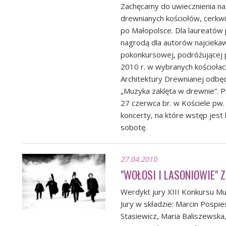
Zachęcamy do uwiecznienia na 
drewnianych kościołów, cerkwi
po Małopolsce. Dla laureató
nagrodą dla autorów najcieka
pokonkursowej, podróżującej 
2010 r. w wybranych kościołach
Architektury Drewnianej odbę
„Muzyka zaklęta w drewnie”. P
27 czerwca br. w Kościele pw.
koncerty, na które wstęp jest
sobotę.
27.04.2010
"WOŁOSI I LASONIOWIE" 
Werdykt jury XIII Konkursu M
Jury w składzie: Marcin Pospi
Stasiewicz, Maria Baliszewska