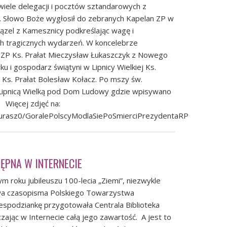
wiele delegacji i pocztów sztandarowych z
n. Słowo Boże wygłosił do zebranych Kapelan ZP w
ązel z Kamesznicy podkreślając wagę i
h tragicznych wydarzeń. W koncelebrze
i ZP Ks. Prałat Mieczysław Łukaszczyk z Nowego
ku i gospodarz świątyni w Lipnicy Wielkiej Ks.
Ks. Prałat Bolesław Kołacz. Po mszy św.
i Lipnicą Wielką pod Dom Ludowy gdzie wpisywano
 Więcej zdjęć na:
mjurasz0/GoralePolscyModlaSiePoSmierciPrezydentaRP
TĘPNA W INTERNECIE
 roku jubileuszu 100-lecia „Ziemi”, niezwykle
wa czasopisma Polskiego Towarzystwa
espodziankę przygotowała Centrala Biblioteka
zając w Internecie całą jego zawartość. A jest to