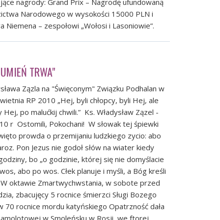
jące nagrody: Grand Prix – Nagrodę ufundowaną
edzictwa Narodowego w wysokości 15000 PLN i
wa Niemena – zespołowi „Wołosi i Lasoniowie”.
SUMIEŃ TRWA"
ysława Zązla na "Święconym" Związku Podhalan w
wietnia RP 2010 „Hej, byli chłopcy, byli Hej, ale
y Hej, po malućkij chwili.” Ks. Władysław Zązel -
010 r Ostomili, Pokochani! W słowak tej śpiewki
więto prowda o przemijaniu ludzkiego zycio: abo
roz. Pon Jezus nie godoł słów na wiater kiedy
 godziny, bo „o godzinie, której się nie domyślacie
wos, abo po wos. Cłek planuje i myśli, a Bóg kreśli
. W oktawie Zmartwychwstania, w sobote przed
zia, zbacujęcy 5 rocnice śmierzci Sługi Bozego
 w 70 rocnice mordu katyńskiego Opatrzność dała
samolotowej w Smoleńsku w Rosji, we ftorej