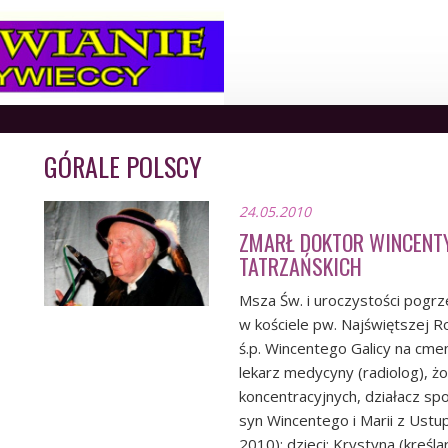
GÓRALE POLSCY
24.05.2010
ZMARŁ DOKTOR WINCENTY
TATRZAŃSKICH
Msza Św. i uroczystości pogr
w kościele pw. Najświętszej 
ś.p. Wincentego Galicy na cme
lekarz medycyny (radiolog), żo
koncentracyjnych, działacz sp
syn Wincentego i Marii z Ustup
2010); dzieci: Krystyna (kreśl