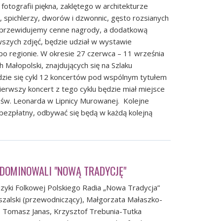
fotografii piękna, zaklętego w architekturze
, spichlerzy, dworów i dzwonnic, gęsto rozsianych
w przewidujemy cenne nagrody, a dodatkową
wszych zdjęć, będzie udział w wystawie
po regionie. W okresie 27 czerwca – 11 września
 Małopolski, znajdujących się na Szlaku
dzie się cykl 12 koncertów pod wspólnym tytułem
ierwszy koncert z tego cyklu będzie miał miejsce
 św. Leonarda w Lipnicy Murowanej. Kolejne
 bezpłatny, odbywać się będą w każdą kolejną
ZDOMINOWALI "NOWĄ TRADYCJĘ"
uzyki Folkowej Polskiego Radia „Nowa Tradycja”
eszalski (przewodniczący), Małgorzata Małaszko-
, Tomasz Janas, Krzysztof Trebunia-Tutka