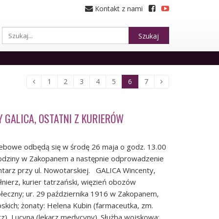
Kontakt z nami
Szukaj
1
2
3
4
5
6
7
 GALICA, OSTATNI Z KURIERÓW
zebowe odbędą się w środę 26 maja o godz. 13.00
Rodziny w Zakopanem a następnie odprowadzenie
ntarz przy ul. Nowotarskiej. GALICA Wincenty,
łnierz, kurier tatrzański, więzień obozów
ołeczny; ur. 29 października 1916 w Zakopanem,
skich; żonaty: Helena Kubin (farmaceutka, zm.
arz), Lucyna (lekarz medycyny). Służba wojskowa: