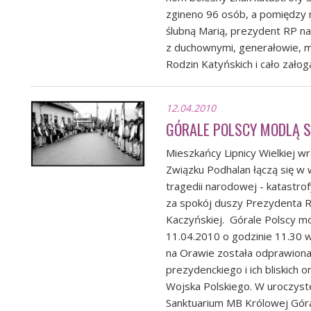
zgineno 96 osób, a pomiędzy 
ślubną Marią, prezydent RP n
z duchownymi, generałowie, m
Rodzin Katyńskich i cało załoga.
12.04.2010
GÓRALE POLSCY MODLĄ S
Mieszkańcy Lipnicy Wielkiej w
Związku Podhalan łączą się w wi
tragedii narodowej - katastrof
za spokój duszy Prezydenta R
Kaczyńskiej. Górale Polscy m
11.04.2010 o godzinie 11.30 w 
na Orawie została odprawiona 
prezydenckiego i ich bliskich
Wojska Polskiego. W uroczyst
Sanktuarium MB Królowej Górali