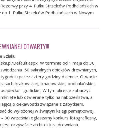
Rezerwy przy 4. Pułku Strzelców Podhalańskich w
y do 1. Pułku Strzelców Podhalańskich w Nowym
EWNIANEJ OTWARTY!!!
 Szlaku:
ska.pl/Default.aspx
W terminie od 1 maja do 30
 zwiedzania 50 sakralnych obiektów drewnianych,
 tygodniu przez cztery godziny dziennie. Otwarte
rasach: krakowskiej, limanowskiej, podhalańskiej,
wosądecko - gorlickiej. W tym okresie zobaczyć
mknięte lub otwierane tylko na nabożeństwa, a
ającą o ciekawostki związane z zabytkiem,
ać do wyłożonej w świątyni księgi pamiątkowej.
– 30 września) ogłaszamy konkurs fotograficzny,
est oczywiście architektura drewniana.