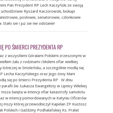
nimi Pan Prezydent RP Lech Kaczyński ze swoją
a uchodźstwie Ryszard Kaczorowski, biskupi
inistrowie, posłowie, senatorowie, członkowie
 Stało sie i juz sie nie odstanie!
IĘ PO ŚMIERCI PREZYDENTA RP
raz z wszystkimi Góralami Polskimi zrzeszonymi w
elkim żalu z rodzinami i bliskimi ofiar wielkiej
y lotniczej w Smoleńsku, a szczególnie modlą się
P Lecha Kaczyńskiego oraz Jego żony Marii
odlą się po śmierci Prezydenta RP W dniu
parafii św. Łukasza Ewangelisty w Lipnicy Wilekiej
msza święta w intencji ofiar katastrofy samolotu
 oraz w intencji pomordowanych w Katyniu Oficerów
ej mszy której przewodniczył Kapelan ZP Kustosz
 Polskich i Gaździny Podhalańskiej Ks. Prałat