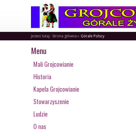
Jesteś tutaj:
Strona główna
Górale Polscy
Menu
Mali Grojcowianie
Historia
Kapela Grojcowianie
Stowarzyszenie
Ludzie
O nas