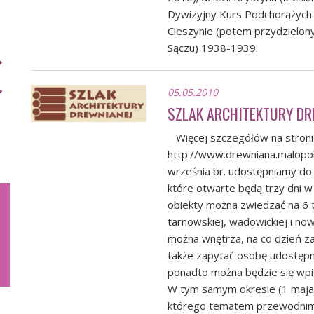
Dywizyjny Kurs Podchorążych 
Cieszynie (potem przydzielon
Sączu) 1938-1939.
05.05.2010
SZLAK ARCHITEKTURY DR
Więcej szczegółów na stronie
http://www.drewniana.malopol
września br. udostępniamy do
które otwarte będą trzy dni w
obiekty można zwiedzać na 6 t
tarnowskiej, wadowickiej i no
można wnętrza, na co dzień za
także zapytać osobę udostępni
ponadto można będzie się wpis
W tym samym okresie (1 maja 
którego tematem przewodnim j