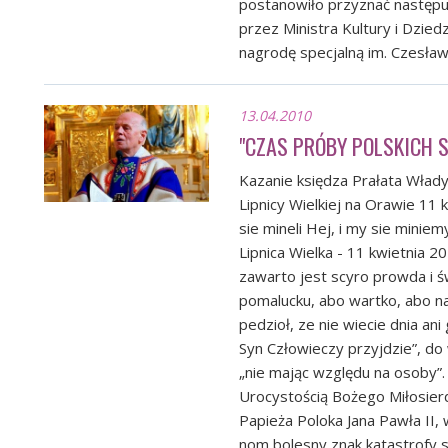
postanowiło przyznać następu
przez Ministra Kultury i Dzi
nagrodę specjalną im. Czesła
13.04.2010
"CZAS PRÓBY POLSKICH 
Kazanie księdza Prałata Wład
Lipnicy Wielkiej na Orawie 11 k
sie mineli Hej, i my sie miniem
Lipnica Wielka - 11 kwietnia 2
zawarto jest scyro prowda i ś
pomalucku, abo wartko, abo na
pedzioł, ze nie wiecie dnia ani
Syn Człowieczy przyjdzie”, do 
„nie mając względu na osoby”
Urocystością Bożego Miłosierd
Papieża Poloka Jana Pawła II,
nom bolesny znak katastrofy 