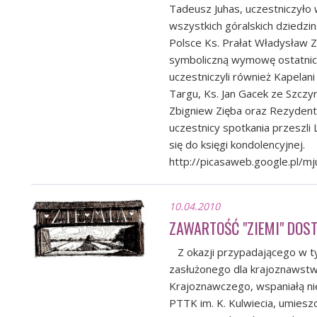
Tadeusz Juhas, uczestniczyło 
wszystkich góralskich dziedzi
Polsce Ks. Prałat Władysław Z
symboliczną wymowę ostatnic
uczestniczyli również Kapelan
Targu, Ks. Jan Gacek ze Szczyr
Zbigniew Zięba oraz Rezydent 
uczestnicy spotkania przeszl
się do księgi kondolencyjnej.
http://picasaweb.google.pl/
10.04.2010
ZAWARTOŚĆ "ZIEMI" DOS
Z okazji przypadającego w tym
zasłużonego dla krajoznawst
Krajoznawczego, wspaniałą ni
PTTK im. K. Kulwiecia, umieszc