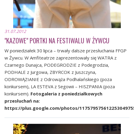
31.07.2012
"KAZOWE" PORTKI NA FESTIWALU W ŻYWCU
W poniedziałek 30 lipca – trwały dalsze przesłuchania FFGP
w Żywcu. W Amfiteatrze zaprezentowały się WATRA z
Czarnego Dunajca, PODEGRODZIE z Podegrodzia,
PODHALE z Jurgowa, ZBYRCOK z Juszczyna,
ODROWĄZIANIE z Odrowąża Podhalańskiego (poza
konkursem), LA ESTEVA z Segowii – HISZPANIA (poza
konkursem).
Fotogaleria z poniedziałkowych
przesłuchań na:
https://plus.google.com/photos/1175795756122530497