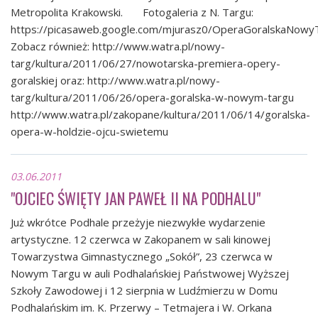
Metropolita Krakowski. Fotogaleria z N. Targu:
https://picasaweb.google.com/mjurasz0/OperaGoralskaNow
Zobacz również:
http://www.watra.pl/nowy-
targ/kultura/2011/06/27/nowotarska-premiera-opery-
goralskiej
oraz:
http://www.watra.pl/nowy-
targ/kultura/2011/06/26/opera-goralska-w-nowym-targu
http://www.watra.pl/zakopane/kultura/2011/06/14/goralska-
opera-w-holdzie-ojcu-swietemu
03.06.2011
"OJCIEC ŚWIĘTY JAN PAWEŁ II NA PODHALU"
Już wkrótce Podhale przeżyje niezwykłe wydarzenie
artystyczne. 12 czerwca w Zakopanem w sali kinowej
Towarzystwa Gimnastycznego „Sokół”, 23 czerwca w
Nowym Targu w auli Podhalańskiej Państwowej Wyższej
Szkoły Zawodowej i 12 sierpnia w Ludźmierzu w Domu
Podhalańskim im. K. Przerwy – Tetmajera i W. Orkana