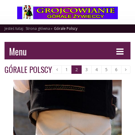
Jesteś tutaj:
Strona główna
Górale Polscy
Menu
GÓRALE POLSCY
1
2
3
4
5
6