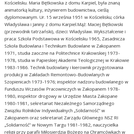
Kościelisku. Maria Bętkowska z domu Karpiel, była znaną
animatorką kultury, inżynierem budownictwa, cieślą
dyplomowanym. Ur. 15 września 1951 w Kościelisku; córka
Władysława i Janiny z domu Karpiel.Mąż: Maciej Bętkowski
(przewodnik tatrzański), dzieci: Władysław. Wykształcenie i
praca: Szkoła Podstawowa w Kościelisku 1965, Zasadnicza
Szkoła Budowlana i Technikum Budowlane w Zakopanem
1971, studia zaoczne na Politechnice Krakowskiej 1973-
1978, studia w Papieskiej Akademii Teologicznej w Krakowie
1983-1986. Technik budowlany i kierownik przygotowania
produkcji w Zakładach Remontowo-Budowlanych w
Szopienicach 1973-1976; inspektor nadzoru budowlanego w
Funduszu Wczasów Pracowniczych w Zakopanem 1978-
1980, inspektor drogowy w Urzędzie Miasta Zakopane
1980-1981, sekretariat Niezależnego Samorządnego
Związku Rolników Indywidualnych „Solidarność” w
Zakopanem oraz sekretariat Zarządu Głównego NSZ RI
„Solidarność” w Nowym Targu 1981-1982, nauczycielka
religii przy parafii Miłosierdzia Bożego na Chramcówkach w