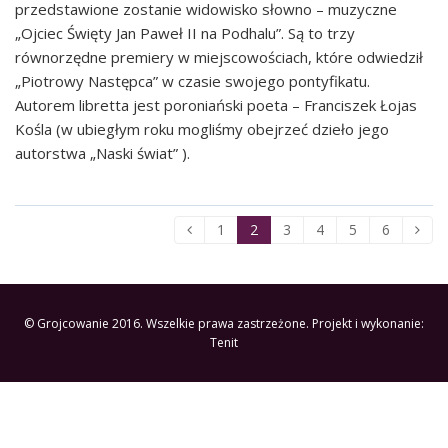
przedstawione zostanie widowisko słowno – muzyczne
„Ojciec Święty Jan Paweł II na Podhalu”. Są to trzy
równorzędne premiery w miejscowościach, które odwiedził
„Piotrowy Następca” w czasie swojego pontyfikatu.
Autorem libretta jest poroniański poeta – Franciszek Łojas
Kośla (w ubiegłym roku mogliśmy obejrzeć dzieło jego
autorstwa „Naski świat” ).
1
2
3
4
5
6
© Grojcowanie 2016. Wszelkie prawa zastrzeżone. Projekt i wykonanie:
Tenit