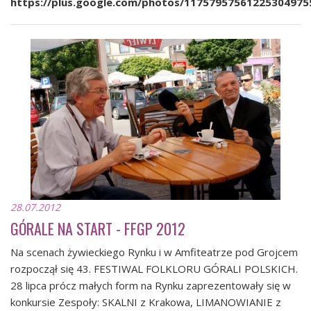
https://plus.google.com/photos/1175795756122530497
28.07.2012
GÓRALE NA START - FFGP 2012
Na scenach żywieckiego Rynku i w Amfiteatrze pod Grojcem
rozpoczął się 43. FESTIWAL FOLKLORU GÓRALI POLSKICH.
28 lipca prócz małych form na Rynku zaprezentowały się w
konkursie Zespoły: SKALNI z Krakowa, LIMANOWIANIE z