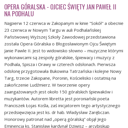
OPERA GÓRALSKA - OJCIEC ŚWIĘTY JAN PAWEŁ II
NA PODHALU
Najpierw 12 czerwca w Zakopanym w kinie "Sokół" a obecnie
23 czerwca w Nowym Targu w auli Podhalańskiej
Państwowej Wyższej Szkoły Zawodowej przedstawiona
została Opera Góralska o Błogosławionym Ojcu Świętym
Janie Pawle II. Jest to widowisko słowno – muzyczne którymi
wykonawcami są zespoły góralskie, śpiewacy i muzycy z
Podhala, Spisza i Orawy w czterech odsłonach. Pierwsza
odsłonę przygotowała Bukowina Tatrzańska i kolejne Nowy
Targ, trzecie Zakopane, Poronin, Kościelisko i ostatnią na
zakończenie Ludźmierz. W tworzenie opery
zaangażowanych jest około 150 góralskich śpiewaków i
muzykantów. Autorem libretta jest poroniański poeta
Franciszek Łojas Kośla, zaś inicjatorem tego artystycznego
przedsięwzięcia jest ks. dr hab. Władysław Zarębczan.
Honorowy patronat nad „operą góralską” objął Jego
Eminencja ks. Stanisław kardynał Dziwisz – arcybiskup