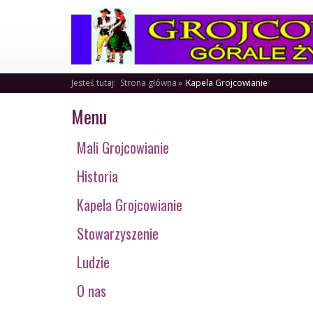
Jesteś tutaj:
Strona główna
Kapela Grojcowianie
Menu
Mali Grojcowianie
Historia
Kapela Grojcowianie
Stowarzyszenie
Ludzie
O nas