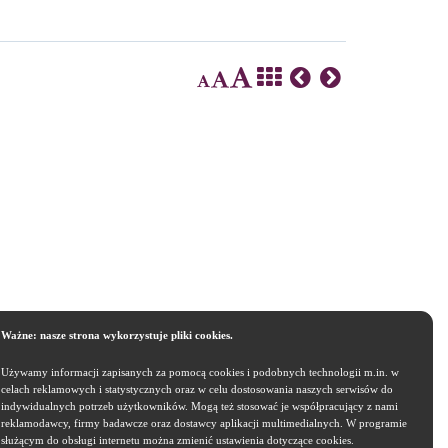
Ważne: nasze strona wykorzystuje pliki cookies.
Używamy informacji zapisanych za pomocą cookies i podobnych technologii m.in. w
celach reklamowych i statystycznych oraz w celu dostosowania naszych serwisów do
indywidualnych potrzeb użytkowników. Mogą też stosować je współpracujący z nami
reklamodawcy, firmy badawcze oraz dostawcy aplikacji multimedialnych. W programie
służącym do obsługi internetu można zmienić ustawienia dotyczące cookies.