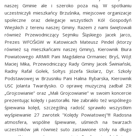
naszej Gminie ale i szeroko poza nią. W spotkaniu
uczestniczyli mieszkańcy Brzuśnika, miejscowe organizacje
społeczne oraz delegacje wszystkich Kół Gospodyń
Wiejskich z terenu naszej Gminy. Razem z nami świętowali
również Przewodniczący Sejmiku Śląskiego Jacek Jarco,
Prezes WFOŚiGW w Katowicach Mateusz Pindel (ktorzy
również są mieszkańcami naszej Gminy), Kierownik Biura
Powiatowego ARMiR Pani Magdalena Ormaniec Bryś, Wójt
Maciej Mika, Przewodniczący Rady Gminy Jacek Świniański,
Radny Rafał Gołek, Sołtys Józefa Skolarz, Dyr. Szkoły
Podstawowej w Brzusniku Pani Halina Rybarska, Kierownik
USC Jolanta Twardysko. O oprawę muzyczną zadbał ZR
„Grojcowianie” oraz „Mali Grojcowianie” w swoim koncercie
prezentując kolędy i pastorałki. Nie zabrakło też wspólnego
śpiewania kolęd, szczególną radość sprawiło wszystkim
wyśpiewanie 27 zwrotek "Kolędy Powiatowej"!!! Radosna
atmosfera, wspólne śpiewanie, uśmiech na twarzach
uczestników jak również suto zastawione stoły na długo