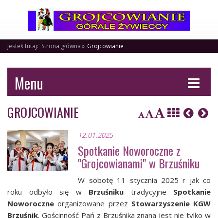
Jesteś tutaj:
Strona główna
Grojcowianie
Menu
GROJCOWIANIE
12.01.2025
Spotkanie Noworoczne z
"Grojcowianami" w Brzuśniku
W sobotę 11 stycznia 2025 r jak co
roku odbyło się w
Brzuśniku
tradycyjne
Spotkanie
Noworoczne
organizowane przez
Stowarzyszenie KGW
Brzuśnik
. Gościnność Pań z Brzuśnika znana jest nie tylko w