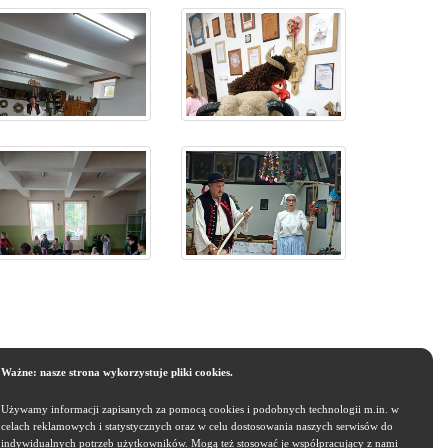
Ważne: nasze strona wykorzystuje pliki cookies.
Używamy informacji zapisanych za pomocą cookies i podobnych technologii m.in. w
celach reklamowych i statystycznych oraz w celu dostosowania naszych serwisów do
indywidualnych potrzeb użytkowników. Mogą też stosować je współpracujący z nami