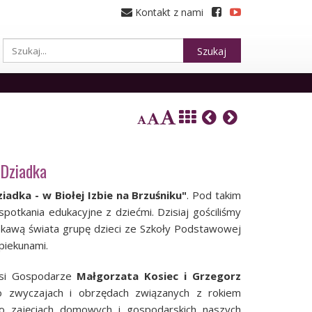
Kontakt z nami
Szukaj
 Dziadka
iadka - w Biołej Izbie na Brzuśniku"
. Pod takim
potkania edukacyjne z dziećmi. Dzisiaj gościliśmy
iekawą świata grupę dzieci ze Szkoły Podstawowej
piekunami.
si Gospodarze
Małgorzata Kosiec i Grzegorz
 zwyczajach i obrzędach związanych z rokiem
o zajęciach domowych i gospodarskich naszych