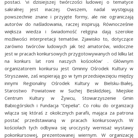
postaci. 'vi dzisiejszej twórczości ludowej o tematyce
sakralnej jest inaczej. Owszem, nadal występują
powszechnie znane i przyjęte formy, ale nie ograniczają
autorów do naśladowania, raczej inspirują. Równocześnie
większa wiedza i świadomość religijna dają szerokie
możliwości interpretacji tematów. Zjawisko to, dotyczące
zarówno twórców ludowych jak też amatorów, widoczne
jest w pracach konkursowych przygotowywanych od kilku lat
na konkurs lat roni naszych kościołów' . Głównym
organizatorem konkursu jest Gminny Ośrodek Kultury w
Stryszawie, zaś wspierają go w tym przedsięwzięciu między
innymi Regionalny Ośrodek Kultury w Bielsku-Białej,
Starostwo Powiatowe w Suchej Beskidzkiej, Miejskie
Centrum Kultury w Żywcu, Stowarzyszenie Gmin
Babiogórskich i Fundacja “Cepelia”. Co roku do organizacji
włącza się któraś z okolicznych parafii, mająca za patrona
postać przedstawianą w pracach konkursowych. W
kościołach tych odbywa się uroczysty wernisaż wystawy
pokonkursowej, prezentowanej wiernym. W organizację