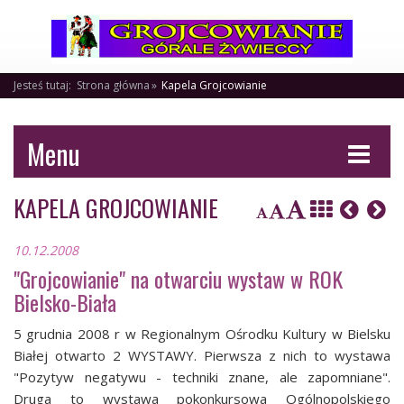
Jesteś tutaj:
Strona główna
Kapela Grojcowianie
Menu
KAPELA GROJCOWIANIE
10.12.2008
"Grojcowianie" na otwarciu wystaw w ROK
Bielsko-Biała
5 grudnia 2008 r w Regionalnym Ośrodku Kultury w Bielsku
Białej otwarto 2 WYSTAWY. Pierwsza z nich to wystawa
"Pozytyw negatywu - techniki znane, ale zapomniane".
Druga to wystawa pokonkursowa Ogólnopolskiego