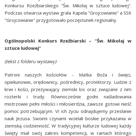
Konkursu Rzeźbiarskiego "Św. Mikołaj w sztuce ludowej".
Podczas otwarcia wystaw grała Kapela "Grojcowianie" a SSK
"Grojcowianie" przygotowało poczęstunek regionalny.
Ogólnopolski Konkurs Rzeźbiarski – “Św. Mikołaj w
sztuce ludowej”
(tekst z folderu wystawy)
Patroni naszych kościołów - Matka Boźa i święci,
opiekunowie, orędownicy, pośrednicy, protektorzy. Ludzie z
krwi i kości, przeżywający ziemski los oraz związane z nim
rozterki i trudy. Równocześnie godni naśladowania
mistrzowie pełni miłości i miłosierdzia, zawsze gotowi nieść
pomoc potrzebującym. VI ich życiu odnajdujemy przesłanie
nauk Jezusa. Swoimi czynami wcielali boskie przykazania w
ziemską codzienność. W tradycyjnej kulturze ludowej każdy
święty miał swój zakres kompetencji, w ramach którego