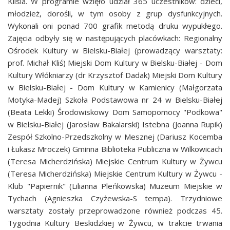
Klisia. W programie wzięło udział 365 uczestników: dzieci,
młodzież, dorośli, w tym osoby z grup dysfunkcyjnych.
Wykonali oni ponad 700 grafik metodą druku wypukłego.
Zajęcia odbyły się w następujących placówkach: Regionalny
Ośrodek Kultury w Bielsku-Białej (prowadzący warsztaty:
prof. Michał Kliś) Miejski Dom Kultury w Bielsku-Białej - Dom
Kultury Włókniarzy (dr Krzysztof Dadak) Miejski Dom Kultury
w Bielsku-Białej - Dom Kultury w Kamienicy (Małgorzata
Motyka-Madej) Szkoła Podstawowa nr 24 w Bielsku-Białej
(Beata Lekki) Środowiskowy Dom Samopomocy "Podkowa"
w Bielsku-Białej (Jarosław Bakalarski) Istebna (Joanna Rupik)
Zespół Szkolno-Przedszkolny w Mesznej (Dariusz Kocemba
i Łukasz Mroczek) Gminna Biblioteka Publiczna w Wilkowicach
(Teresa Micherdzińska) Miejskie Centrum Kultury w Żywcu
(Teresa Micherdzińska) Miejskie Centrum Kultury w Żywcu -
Klub "Papiernik" (Lilianna Pleńkowska) Muzeum Miejskie w
Tychach (Agnieszka Czyżewska-S tempa). Trzydniowe
warsztaty zostały przeprowadzone również podczas 45.
Tygodnia Kultury Beskidzkiej w Żywcu, w trakcie trwania