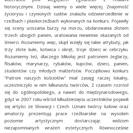
historycznymi. Dzisiaj wiemy o wiele więcej. Znajomość
życiorysu i czynionych cudów znalazła odzwierciedlenie w
rzeźbach i płaskorzeźbach wykonanych na konkurs. Pojawiły
się sceny uciszania burzy na morzu, obdarowania złotem
trzech ubogich panien, uratowania niewinnie skazanych od
śmierci. Rozumiemy więc, skąd wzięły się takie atrybuty, jak
trzy złote kule, kotwica i okręt, troje dzieci w cebrzyku.
Rozumiemy też, dlaczego Mikołaj jest patronem żeglarzy,
flisaków, marynarzy, rybaków, kupców, dzieci, panien,
studentów czy młodych małżeństw. Początkowo konkurs
“Patroni naszych kościołów” miał zasięg raczej lokalny,
uczestniczyło w nim kilkunastu twórców, Z czasem rozrósł
się do ogólnopolskiego, a nawet do międzynarodowego,
gdyż w 2007 roku wśród kilkudziesięciu uczestników pojawili
się artyści ze Słowacji i Czech. Uznani twórcy ludowi oraz
amatorzy prezentują prace rzeźbiarskie na wysokim
poziomie artystycznym dostarczając widzom
niezapomnianych wrażeń estetycznych. Równocześnie