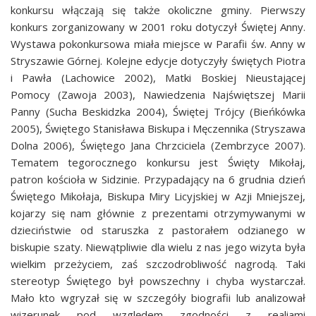
konkursu włączają się także okoliczne gminy. Pierwszy
konkurs zorganizowany w 2001 roku dotyczył Świętej Anny.
Wystawa pokonkursowa miała miejsce w Parafii św. Anny w
Stryszawie Górnej. Kolejne edycje dotyczyły świętych Piotra
i Pawła (Lachowice 2002), Matki Boskiej Nieustającej
Pomocy (Zawoja 2003), Nawiedzenia Najświętszej Marii
Panny (Sucha Beskidzka 2004), Świętej Trójcy (Bieńkówka
2005), Świętego Stanisława Biskupa i Męczennika (Stryszawa
Dolna 2006), Świętego Jana Chrzciciela (Zembrzyce 2007).
Tematem tegorocznego konkursu jest Święty Mikołaj,
patron kościoła w Sidzinie. Przypadający na 6 grudnia dzień
Świętego Mikołaja, Biskupa Miry Licyjskiej w Azji Mniejszej,
kojarzy się nam głównie z prezentami otrzymywanymi w
dzieciństwie od staruszka z pastorałem odzianego w
biskupie szaty. Niewątpliwie dla wielu z nas jego wizyta była
wielkim przeżyciem, zaś szczodrobliwość nagrodą. Taki
stereotyp Świętego był powszechny i chyba wystarczał.
Mało kto wgryzał się w szczegóły biografii lub analizował
wizerunek pod względem zgodności z realiami