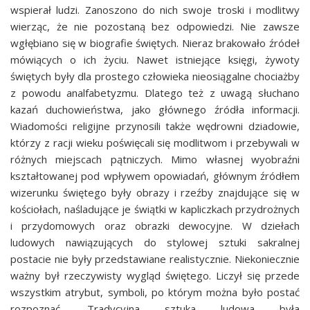
wspierał ludzi. Zanoszono do nich swoje troski i modlitwy
wierząc, że nie pozostaną bez odpowiedzi. Nie zawsze
wgłębiano się w biografie świętych. Nieraz brakowało źródeł
mówiących o ich życiu. Nawet istniejące księgi, żywoty
świętych były dla prostego człowieka nieosiągalne chociażby
z powodu analfabetyzmu. Dlatego też z uwagą słuchano
kazań duchowieństwa, jako głównego źródła informacji.
Wiadomości religijne przynosili także wędrowni dziadowie,
którzy z racji wieku poświęcali się modlitwom i przebywali w
różnych miejscach pątniczych. Mimo własnej wyobraźni
kształtowanej pod wpływem opowiadań, głównym źródłem
wizerunku świętego były obrazy i rzeźby znajdujące się w
kościołach, naśladujące je świątki w kapliczkach przydrożnych
i przydomowych oraz obrazki dewocyjne. W dziełach
ludowych nawiązujących do stylowej sztuki sakralnej
postacie nie były przedstawiane realistycznie. Niekoniecznie
ważny był rzeczywisty wygląd świętego. Liczył się przede
wszystkim atrybut, symboli, po którym można było postać
rozpoznać. Tradycyjna sztuka ludowa była