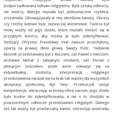
podporządkowana kultowi religijnemu. Była sztuką odbiorcy,
nie twórcy, dlatego musiała być jednoznacznie czytelna,
zrozumiała. Obowiązywały w niej określone kanony. Obrazy
czy rzeźby ludowe były zazwyczaj anonimowe. Twórca był
mniej ważny niż jego dzieło, które musiało mieścić się w
przyjętym wzorcu, aby można je było zidentyfikować.
Siedzący Chrystus Frasobliwy miał zawsze przechyloną,
opartą na prawej dłoni głowę. Święty Piotr, "niebieski
klucznik' przedstawiany był z kluczami, zaś Paweł z mieczem.
Archanioł Michał z zabijanym smokiem, zaś Florian z
płonącym kościołem. Jeżeli autor odważył się na
indywidualną, osobistą interpretację religijnego
przedstawienia narażał się na brak tak ważnej dla wszystkich
akceptacji społecznej. Był "inny'. Przekraczał swoje
kompetencje, wkraczając w boską sferę sacrum. Jego dzieło
było trudne do zidentyfikowania, a nie o to chodziło w
powszechnym odbiorze przedstawień religijnych. Dlatego
też tak ważny był powtarzalny kanon, stereotyp wizerunku