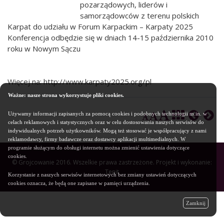
pozarządowych, liderów i
samorządowców z terenu polskich
Karpat do udziału w Forum Karpackim – Karpaty 2025
Konferencja odbędzie się w dniach 14-15 października 2010
roku w Nowym Sączu
Więcej na:
http://www.karpaty2025.org/pl
Ważne: nasze strona wykorzystuje pliki cookies.
Używamy informacji zapisanych za pomocą cookies i podobnych technologii m.in. w
celach reklamowych i statystycznych oraz w celu dostosowania naszych serwisów do
indywidualnych potrzeb użytkowników. Mogą też stosować je współpracujący z nami
reklamodawcy, firmy badawcze oraz dostawcy aplikacji multimedialnych. W
programie służącym do obsługi internetu można zmienić ustawienia dotyczące
cookies.
© Grojcowanie 2016. Wszelkie prawa zastrzeżone. Projekt i wykonanie:
Tenit
Korzystanie z naszych serwisów internetowych bez zmiany ustawień dotyczących
cookies oznacza, że będą one zapisane w pamięci urządzenia.
Zamknij