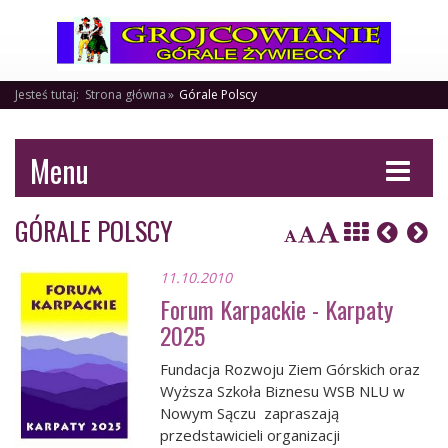
Jesteś tutaj:
Strona główna
Górale Polscy
Menu
GÓRALE POLSCY
11.10.2010
Forum Karpackie - Karpaty
2025
Fundacja Rozwoju Ziem Górskich oraz
Wyższa Szkoła Biznesu WSB NLU w
Nowym Sączu zapraszają
przedstawicieli organizacji