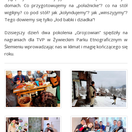
domach. Co przygotowujemy na „połaźnicke”? co na stół
wigilijny? co pod stół? jak „kolyndujemy”? jak „winszyjymy”?
Tego dowiemy się tylko „łod babki i dziadka”!
Dzisiejszy dzień dwa pokolenia „Grojcowian” spędziły na
nagraniach dla TVP w Żywieckim Parku Etnograficznym w
Ślemieniu wprowadzając nas w klimat i magię kończącego się
roku.