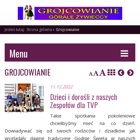
Jesteś tutaj:
Strona główna
Grojcowianie
Menu
GROJCOWIANIE
11.12.2022
Dzieci i dorośli z naszych
Zespołów dla TVP
Takie spotkania pokoleniowe
chcielibyśmy mieć na co dzień.
Dowiadywać się od swoich rodziców i dziadków jak
wyglądały dawne tradycyjne Godnie Święta w naszych