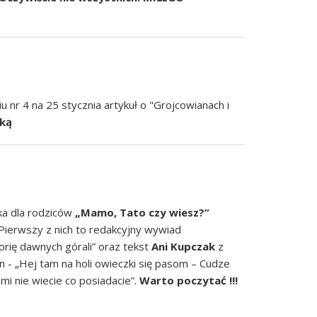
 nr 4 na 25 stycznia artykuł o "Grojcowianach i
ką
a dla rodziców
„Mamo, Tato czy wiesz?”
. Pierwszy z nich to redakcyjny wywiad
orię dawnych górali” oraz tekst
Ani Kupczak
z
 - „Hej tam na holi owieczki się pasom – Cudze
ami nie wiecie co posiadacie”.
Warto poczytać !!!