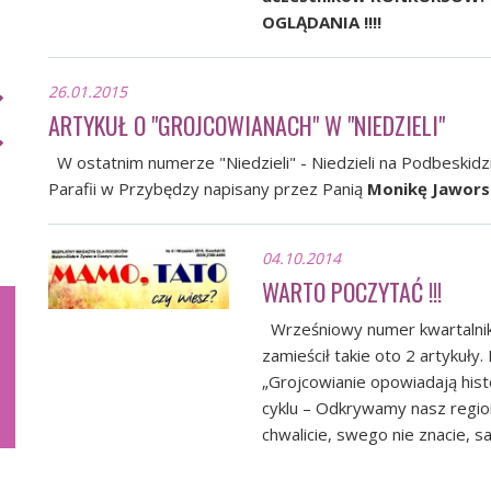
OGLĄDANIA !!!!
26.01.2015
ARTYKUŁ O "GROJCOWIANACH" W "NIEDZIELI"
W ostatnim numerze "Niedzieli" - Niedzieli na Podbeskidziu
Parafii w Przybędzy napisany przez Panią
Monikę Jawors
04.10.2014
WARTO POCZYTAĆ !!!
Wrześniowy numer kwartalnik
zamieścił takie oto 2 artykuły
„Grojcowianie opowiadają hist
cyklu – Odkrywamy nasz region
chwalicie, swego nie znacie, s