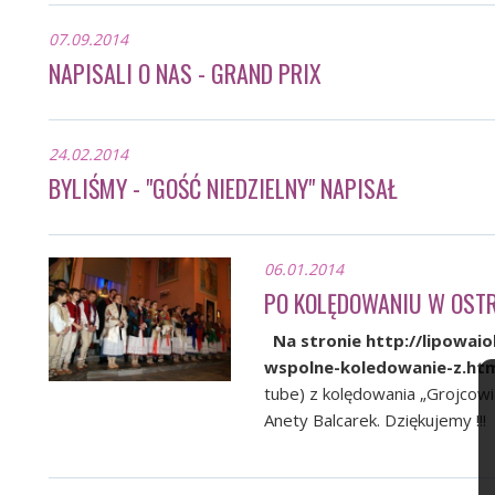
07.09.2014
NAPISALI O NAS - GRAND PRIX
24.02.2014
BYLIŚMY - "GOŚĆ NIEDZIELNY" NAPISAŁ
06.01.2014
PO KOLĘDOWANIU W OST
Na stronie
http://lipowaio
wspolne-koledowanie-z.ht
tube) z kolędowania „Grojcow
Anety Balcarek. Dziękujemy !