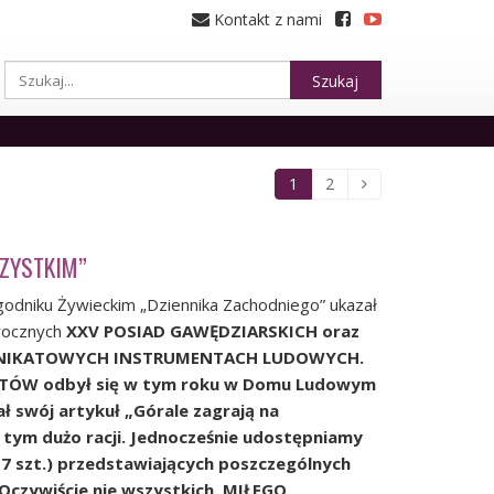
Kontakt z nami
Szukaj
1
2
ZYSTKIM”
odniku Żywieckim „Dziennika Zachodniego” ukazał
orocznych
XXV POSIAD GAWĘDZIARSKICH oraz
UNIKATOWYCH INSTRUMENTACH LUDOWYCH.
EATÓW odbył się w tym roku w Domu Ludowym
ał swój artykuł
„Górale zagrają na
w tym dużo racji.
Jednocześnie udostępniamy
17 szt.) przedstawiających poszczególnych
czywiście nie wszystkich.
MIŁEGO