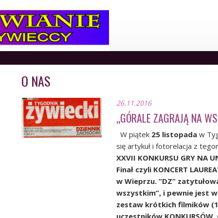
O NAS
26.11.2016
„GÓRALE ZAGRAJĄ NA WS
W piątek
25 listopada
w Tyg
się artykuł i fotorelacja z teg
XXVII KONKURSU GRY NA 
Finał czyli KONCERT LAUR
w Wieprzu. ”DZ” zatytułow
wszystkim”
, i pewnie jest 
zestaw krótkich filmików
(
uczestników KONKURSÓW. O