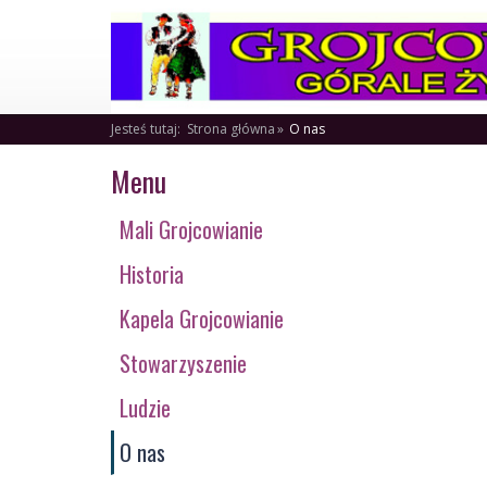
Jesteś tutaj:
Strona główna
O nas
Menu
Mali Grojcowianie
Historia
Kapela Grojcowianie
Stowarzyszenie
Ludzie
O nas