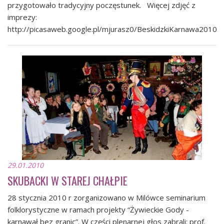
przygotowało tradycyjny poczęstunek. Więcej zdjęć z
imprezy:
http://picasaweb.google.pl/mjurasz0/BeskidzkiKarnawa2010
29.01.2010
SKUBACKI W STAREJ CHAŁPIE
28 stycznia 2010 r zorganizowano w Milówce seminarium
folklorystyczne w ramach projekty “Żywieckie Gody -
karnawał bez granic”. W części plenarnej głos zabrali: prof.