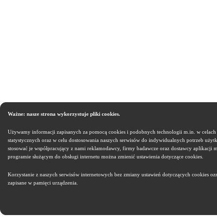
Ważne: nasze strona wykorzystuje pliki cookies.
Używamy informacji zapisanych za pomocą cookies i podobnych technologii m.in. w celach
statystycznych oraz w celu dostosowania naszych serwisów do indywidualnych potrzeb uży
stosować je współpracujący z nami reklamodawcy, firmy badawcze oraz dostawcy aplikacji 
programie służącym do obsługi internetu można zmienić ustawienia dotyczące cookies.
Korzystanie z naszych serwisów internetowych bez zmiany ustawień dotyczących cookies oz
zapisane w pamięci urządzenia.