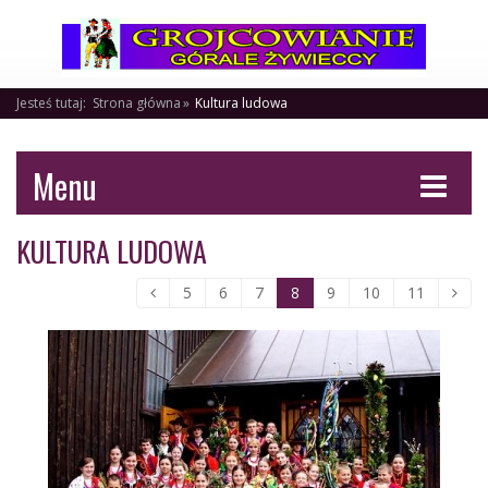
Jesteś tutaj:
Strona główna
Kultura ludowa
Menu
KULTURA LUDOWA
5
6
7
8
9
10
11