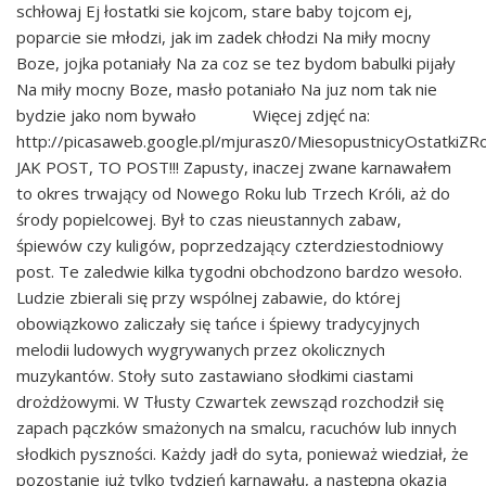
schłowaj Ej łostatki sie kojcom, stare baby tojcom ej,
poparcie sie młodzi, jak im zadek chłodzi Na miły mocny
Boze, jojka potaniały Na za coz se tez bydom babulki pijały
Na miły mocny Boze, masło potaniało Na juz nom tak nie
bydzie jako nom bywało Więcej zdjęć na:
http://picasaweb.google.pl/mjurasz0/MiesopustnicyOstatki
JAK POST, TO POST!!! Zapusty, inaczej zwane karnawałem
to okres trwający od Nowego Roku lub Trzech Króli, aż do
środy popielcowej. Był to czas nieustannych zabaw,
śpiewów czy kuligów, poprzedzający czterdziestodniowy
post. Te zaledwie kilka tygodni obchodzono bardzo wesoło.
Ludzie zbierali się przy wspólnej zabawie, do której
obowiązkowo zaliczały się tańce i śpiewy tradycyjnych
melodii ludowych wygrywanych przez okolicznych
muzykantów. Stoły suto zastawiano słodkimi ciastami
drożdżowymi. W Tłusty Czwartek zewsząd rozchodził się
zapach pączków smażonych na smalcu, racuchów lub innych
słodkich pyszności. Każdy jadł do syta, ponieważ wiedział, że
pozostanie już tylko tydzień karnawału, a następna okazja