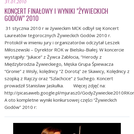
31.01.2010
KONCERT FINAŁOWY I WYNIKI "ŻYWIECKICH
GODÓW" 2010
31 stycznia 2010 r w żywieckim MCK odbył się Koncert
Laureatów tegorocznych Żywieckich Godów 2010 r.
Protokół w imieniu jury i organizatorów odczytał Leszek
Miłoszewski – Dyrektor ROK w Bielsku-Białej. W koncercie
wystąpiły: “Jukace” z Żywca Zabłocia, “Herody z
Międzybrodzia Żywieckiego, Męska Grupa Śpiewacza
“Gronie” z Wisły, kolędnicy “Z Dorotą” ze Skawicy, Kolędnicy z
szopką z Rajczy oraz “Szlachcice” z Suchego. Koncert
prowadził Stanisław Jaskułka. Więcej zdjęć na:
http://picasaweb.google.pl/mjurasz0/GodyZywieckie2010RK
A oto kompletne wyniki konkursowej części “Żywieckich
Godów” 2010 r: