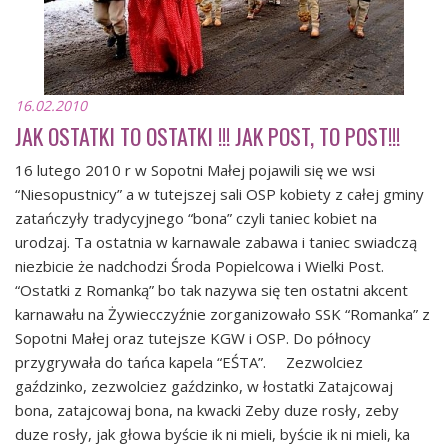
16.02.2010
JAK OSTATKI TO OSTATKI !!! JAK POST, TO POST!!!
16 lutego 2010 r w Sopotni Małej pojawili się we wsi
“Niesopustnicy” a w tutejszej sali OSP kobiety z całej gminy
zatańczyły tradycyjnego “bona” czyli taniec kobiet na
urodzaj. Ta ostatnia w karnawale zabawa i taniec swiadczą
niezbicie że nadchodzi Środa Popielcowa i Wielki Post.
“Ostatki z Romanką” bo tak nazywa się ten ostatni akcent
karnawału na Żywiecczyźnie zorganizowało SSK “Romanka” z
Sopotni Małej oraz tutejsze KGW i OSP. Do północy
przygrywała do tańca kapela “EŚTA”. Zezwolciez
gaździnko, zezwolciez gaździnko, w łostatki Zatajcowaj
bona, zatajcowaj bona, na kwacki Zeby duze rosły, zeby
duze rosły, jak głowa byście ik ni mieli, byście ik ni mieli, ka