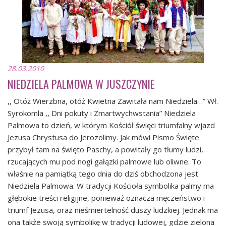
28.03.2010
NIEDZIELA PALMOWA W JUSZCZYNIE
,, Otóż Wierzbna, otóż Kwietna Zawitała nam Niedziela…” Wł.
Syrokomla ,, Dni pokuty i Zmartwychwstania” Niedziela
Palmowa to dzień, w którym Kościół święci triumfalny wjazd
Jezusa Chrystusa do Jerozolimy. Jak mówi Pismo Święte
przybył tam na święto Paschy, a powitały go tłumy ludzi,
rzucających mu pod nogi gałązki palmowe lub oliwne. To
właśnie na pamiątką tego dnia do dziś obchodzona jest
Niedziela Palmowa. W tradycji Kościoła symbolika palmy ma
głębokie treści religijne, ponieważ oznacza męczeństwo i
triumf Jezusa, oraz nieśmiertelność duszy ludzkiej. Jednak ma
ona także swoją symbolikę w tradycji ludowej, gdzie zielona