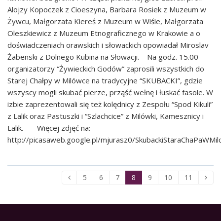
Alojzy Kopoczek z Cioeszyna, Barbara Rosiek z Muzeum w
Żywcu, Małgorzata Kiereś z Muzeum w Wiśle, Małgorzata
Oleszkiewicz z Muzeum Etnograficznego w Krakowie a o
doświadczeniach orawskich i słowackich opowiadał Miroslav
Żabenski z Dolnego Kubina na Słowacji. Na godz. 15.00
organizatorzy “Żywieckich Godów” zaprosili wszystkich do
Starej Chałpy w Milówce na tradycyjne “SKUBACKI”, gdzie
wszyscy mogli skubać pierze, prząść wełnę i łuskać fasole. W
izbie zaprezentowali się też kolędnicy z Zespołu “Spod Kikuli”
z Lalik oraz Pastuszki i “Szlachcice” z Milówki, Kamesznicy i
Lalik. Więcej zdjęć na:
http://picasaweb.google.pl/mjurasz0/SkubackiStaraChaPaWMi
5
6
7
8
9
10
11