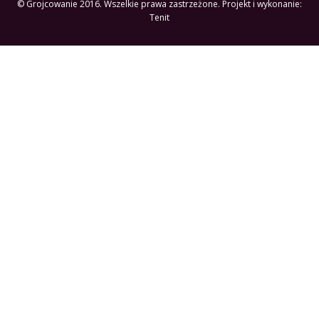
© Grojcowanie 2016. Wszelkie prawa zastrzeżone. Projekt i wykonanie:
Tenit