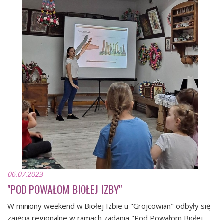
06.07.2023
"POD POWAŁOM BIOŁEJ IZBY"
W miniony weekend w Biołej Izbie u "Grojcowian" odbyły się
zajęcia regionalne w ramach zadania "Pod Powałom Biołej