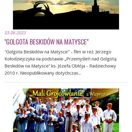
03.06.2023
"GOLGOTA BESKIDÓW NA MATYSCE"
"Golgota Beskidów na Matysce" - film w reż. Jerzego
Kołodziejczyka na podstawie „Przemyśleń nad Golgotą
Beskidów na Matysce” ks. Józefa Obłója - Radziechowy
2010 r. Nieopublikowany dotychczas...