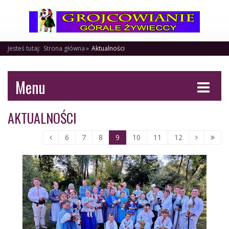
Jesteś tutaj:
Strona główna
Aktualności
Menu
AKTUALNOŚCI
6
7
8
9
10
11
12